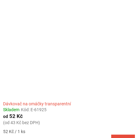
Dávkovač na omáčky transparentní
Skladem
Kód:
E-61925
52 Kč
od
(od 43 Kč bez DPH)
Měrná
52 Kč / 1 ks
cena: