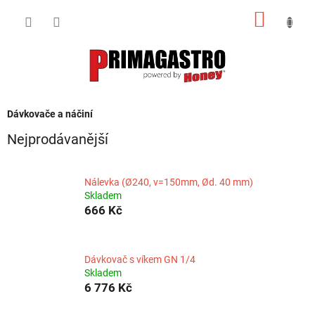
Přejít
NÁKUP
na
obsah
KOŠÍK
Dávkovače a náčiní
Nejprodávanější
Nálevka (Ø240, v=150mm, Ød. 40 mm)
Skladem
666 Kč
Dávkovač s víkem GN 1/4
Skladem
6 776 Kč