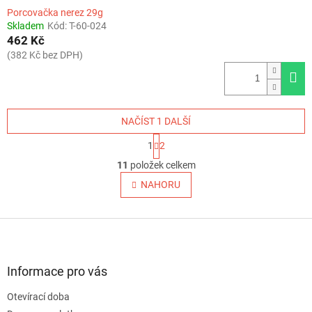
Porcovačka nerez 29g
Skladem
Kód:
T-60-024
462 Kč
(382 Kč bez DPH)
NAČÍST 1 DALŠÍ
S
1
2
t
O
r
11
položek celkem
v
á
l
NAHORU
n
á
k
o
d
v
Z
a
á
c
á
n
í
p
í
p
a
Informace pro vás
r
t
v
Otevírací doba
í
k