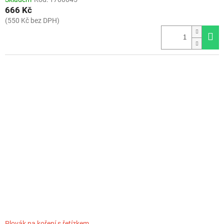
666 Kč
(550 Kč bez DPH)
Plovák na koření s řetízkem