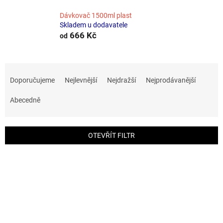
Dávkovač 1500ml plast
Skladem u dodavatele
666 Kč
od
Ř
a
Doporučujeme
Nejlevnější
Nejdražší
Nejprodávanější
z
e
Abecedně
n
í
p
OTEVŘÍT FILTR
r
o
V
d
ý
u
p
k
i
t
s
ů
p