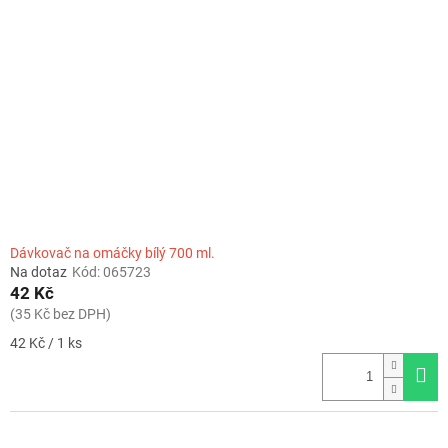
Dávkovač na omáčky bílý 700 ml.
Na dotaz
Kód:
065723
42 Kč
(35 Kč bez DPH)
Měrná
42 Kč / 1 ks
cena: