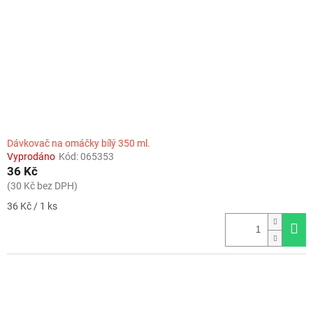
Dávkovač na omáčky bílý 350 ml.
Vyprodáno
Kód:
065353
36 Kč
(30 Kč bez DPH)
Měrná
36 Kč / 1 ks
cena: