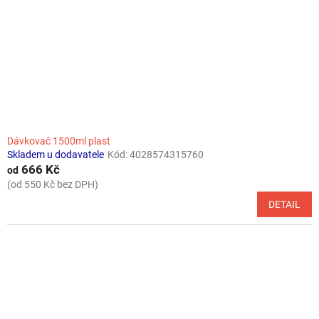
r
o
d
u
k
t
ů
Dávkovač 1500ml plast
Skladem u dodavatele
Kód:
4028574315760
666 Kč
od
(od 550 Kč bez DPH)
DETAIL