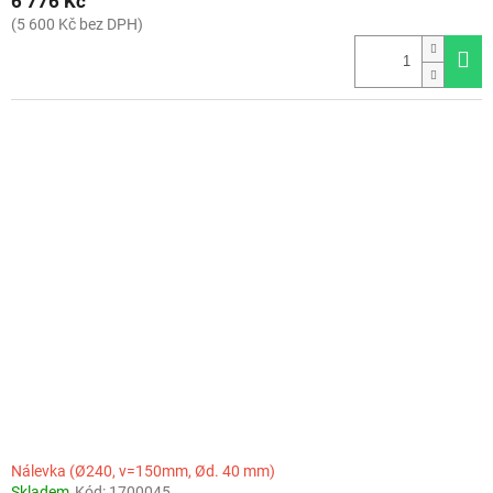
6 776 Kč
(5 600 Kč bez DPH)
Nálevka (Ø240, v=150mm, Ød. 40 mm)
Skladem
Kód:
1700045