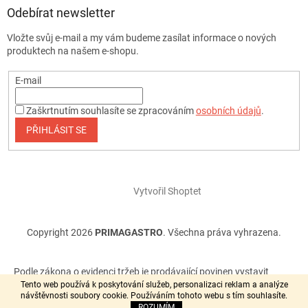
Odebírat newsletter
Vložte svůj e-mail a my vám budeme zasílat informace o nových
produktech na našem e-shopu.
E-mail
Zaškrtnutím souhlasíte se zpracováním
osobních údajů
.
PŘIHLÁSIT SE
Vytvořil Shoptet
Copyright 2026
PRIMAGASTRO
. Všechna práva vyhrazena.
Podle zákona o evidenci tržeb je prodávající povinen vystavit
kupujícímu účtenku. Zároveň je povinen zaevidovat přijatou tržbu
Tento web používá k poskytování služeb, personalizaci reklam a analýze
návštěvnosti soubory cookie. Používáním tohoto webu s tím souhlasíte.
u správce daně online, v případě technického výpadku pak
ROZUMÍM