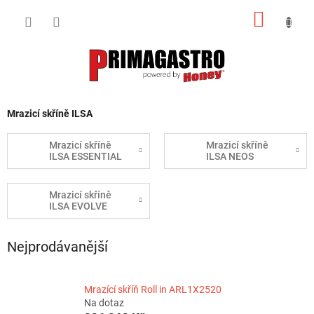
Přejít
NÁKUP
na
obsah
KOŠÍK
Mrazicí skříně ILSA
Mrazicí skříně
Mrazicí skříně
ILSA ESSENTIAL
ILSA NEOS
Mrazicí skříně
ILSA EVOLVE
Nejprodávanější
Mrazící skříň Roll in ARL1X2520
Na dotaz