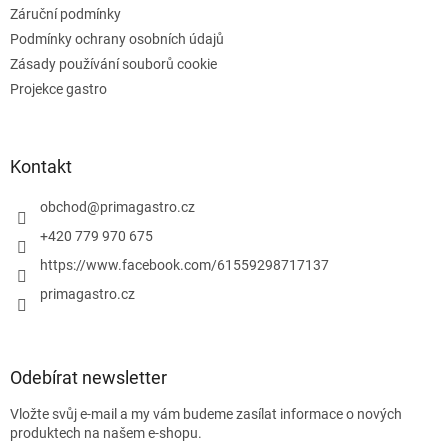
ý
Záruční podmínky
p
Podmínky ochrany osobních údajů
i
Zásady používání souborů cookie
s
u
Projekce gastro
Kontakt
obchod
@
primagastro.cz
+420 779 970 675
https://www.facebook.com/61559298717137
primagastro.cz
Odebírat newsletter
Vložte svůj e-mail a my vám budeme zasílat informace o nových
produktech na našem e-shopu.