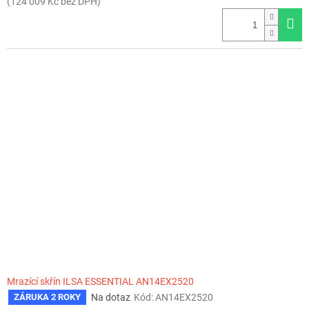
(124 009 Kč bez DPH)
Mrazící skřín ILSA ESSENTIAL AN14EX2520
Na dotaz
Kód:
AN14EX2520
ZÁRUKA 2 ROKY