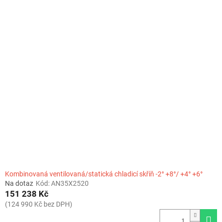
o
V
d
ý
u
p
k
i
t
s
ů
p
r
o
d
u
k
t
ů
Kombinovaná ventilovaná/statická chladicí skříň -2° +8°/ +4° +6°
Na dotaz
Kód:
AN35X2520
151 238 Kč
(124 990 Kč bez DPH)