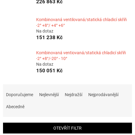
226 863 Kč
Kombinovaná ventilovaná/statická chladicí skříň
-2° +8°/ +4° +6°
Na dotaz
151 238 Kč
Kombinovaná ventiovaná/statická chladicí skříň
-2° +8°/-20° - 10°
Na dotaz
150 051 Kč
Ř
a
Doporučujeme
Nejlevnější
Nejdražší
Nejprodávanější
z
e
Abecedně
n
í
p
OTEVŘÍT FILTR
r