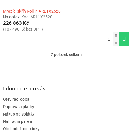
Mrazící skříň Roll in ARL1X2520
Na dotaz
Kód:
ARL1X2520
226 863 Kč
(187 490 Kč bez DPH)
7
položek celkem
O
v
l
Z
á
á
d
p
a
a
Informace pro vás
c
t
í
Otevírací doba
í
p
Doprava a platby
r
v
Nákup na splátky
k
Náhradní plnění
y
Obchodní podmínky
v