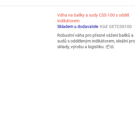
Váha na balíky a sudy CSS-100 s odděl.
indikátorem
Skladem u dodavatele
Kód:
GETCSS100
Robustní váha pro přesné vážení balíků a
sudů s odděleným indikátorem, ideální pr
sklady, výrobu a logistiku. 📦⚖️
O
v
l
á
d
a
c
í
p
r
v
k