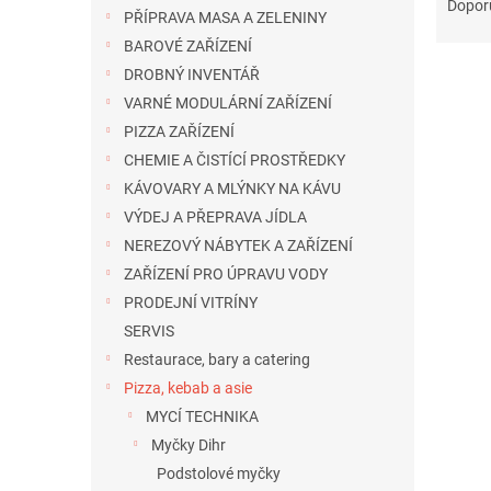
a
n
Dopor
PŘÍPRAVA MASA A ZELENINY
z
e
BAROVÉ ZAŘÍZENÍ
e
l
n
DROBNÝ INVENTÁŘ
í
VARNÉ MODULÁRNÍ ZAŘÍZENÍ
p
V
PIZZA ZAŘÍZENÍ
r
ý
CHEMIE A ČISTÍCÍ PROSTŘEDKY
o
p
KÁVOVARY A MLÝNKY NA KÁVU
d
i
u
VÝDEJ A PŘEPRAVA JÍDLA
s
k
NEREZOVÝ NÁBYTEK A ZAŘÍZENÍ
p
t
ZAŘÍZENÍ PRO ÚPRAVU VODY
r
ů
o
PRODEJNÍ VITRÍNY
d
SERVIS
u
Restaurace, bary a catering
k
Pizza, kebab a asie
t
MYCÍ TECHNIKA
ů
Myčky Dihr
Podstolové myčky