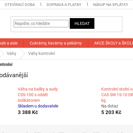
OTEVÍRACÍ DOBA
DOPRAVA A PLATBY
NÁKUP NA SPLÁTKY
HLEDAT
bab a asie
Cukrárny, kavárny a pekárny
AKCE ŠKOLY a ŠKOL
Váhy
Váhy kontrolní
ntrolní
odávanější
Váha na balíky a sudy
Kontrolní stolní 
CSS-100 s odděl.
CAS SW 1S-10 DR
indikátorem
kg
Skladem u dodavatele
Na dotaz
3 388 Kč
5 203 Kč