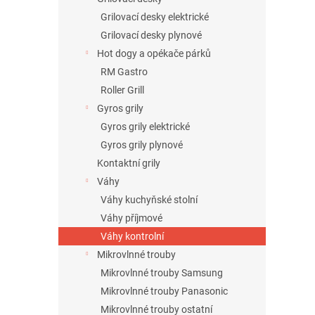
Grilovací desky elektrické
Grilovací desky plynové
Hot dogy a opékače párků
RM Gastro
Roller Grill
Gyros grily
Gyros grily elektrické
Gyros grily plynové
Kontaktní grily
Váhy
Váhy kuchyňské stolní
Váhy příjmové
Váhy kontrolní
Mikrovlnné trouby
Mikrovlnné trouby Samsung
Mikrovlnné trouby Panasonic
Mikrovlnné trouby ostatní