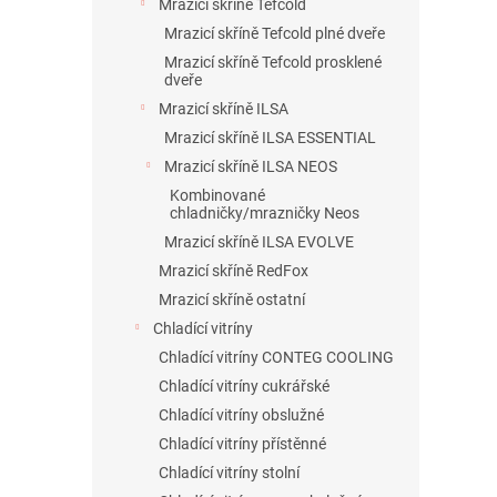
Mrazicí skříně Tefcold
Mrazicí skříně Tefcold plné dveře
Mrazicí skříně Tefcold prosklené
dveře
Mrazicí skříně ILSA
Mrazicí skříně ILSA ESSENTIAL
Mrazicí skříně ILSA NEOS
Kombinované
chladničky/mrazničky Neos
Mrazicí skříně ILSA EVOLVE
Mrazicí skříně RedFox
Mrazicí skříně ostatní
Chladící vitríny
Chladící vitríny CONTEG COOLING
Chladící vitríny cukrářské
Chladící vitríny obslužné
Chladící vitríny přístěnné
Chladící vitríny stolní