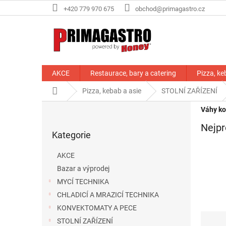
Přejít
+420 779 970 675
obchod@primagastro.cz
na
obsah
AKCE
Restaurace, bary a catering
Pizza, ke
Domů
Pizza, kebab a asie
STOLNÍ ZAŘÍZENÍ
P
Váhy ko
o
Přeskočit
Nejpr
s
Kategorie
kategorie
t
r
AKCE
a
Bazar a výprodej
n
MYCÍ TECHNIKA
n
í
CHLADICÍ A MRAZICÍ TECHNIKA
p
KONVEKTOMATY A PECE
Ř
a
STOLNÍ ZAŘÍZENÍ