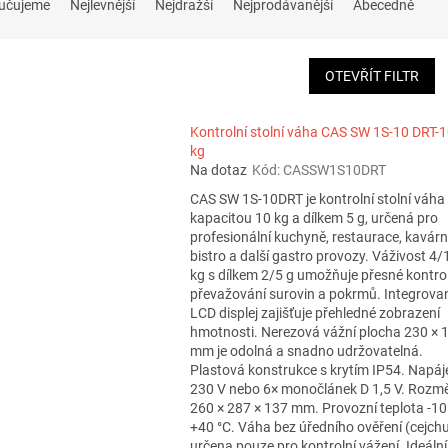
učujeme
Nejlevnější
Nejdražší
Nejprodávanější
Abecedně
OTEVŘÍT FILTR
Kontrolní stolní váha CAS SW 1S-10 DRT-
kg
Na dotaz
Kód:
CASSW1S10DRT
CAS SW 1S-10DRT je kontrolní stolní váha
kapacitou 10 kg a dílkem 5 g, určená pro
profesionální kuchyně, restaurace, kavárn
bistro a další gastro provozy. Váživost 4/
kg s dílkem 2/5 g umožňuje přesné kontro
převažování surovin a pokrmů. Integrova
LCD displej zajišťuje přehledné zobrazení
hmotnosti. Nerezová vážní plocha 230 × 
mm je odolná a snadno udržovatelná.
Plastová konstrukce s krytím IP54. Napáj
230 V nebo 6× monočlánek D 1,5 V. Rozm
260 × 287 × 137 mm. Provozní teplota -10
+40 °C. Váha bez úředního ověření (cejchu
určena pouze pro kontrolní vážení. Ideální