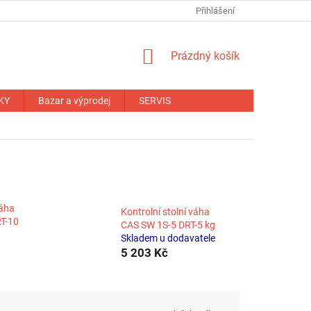
NÁHRADNÍ PLNĚNÍ
OBCHODNÍ PODMÍNKY
Přihlášení
ZÁRUČNÍ PODM
NÁKUPNÍ
Prázdný košík
KOŠÍK
KY
Bazar a výprodej
SERVIS
váha
Kontrolní stolní váha
T-10
CAS SW 1S-5 DRT-5 kg
Skladem u dodavatele
5 203 Kč