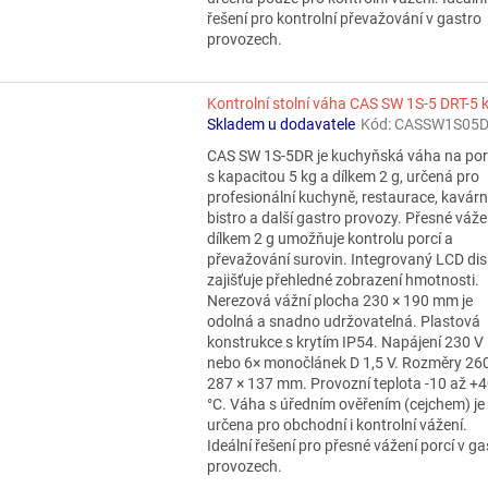
řešení pro kontrolní převažování v gastro
provozech.
Kontrolní stolní váha CAS SW 1S-5 DRT-5 
Skladem u dodavatele
Kód:
CASSW1S05D
CAS SW 1S-5DR je kuchyňská váha na po
s kapacitou 5 kg a dílkem 2 g, určená pro
profesionální kuchyně, restaurace, kavárn
bistro a další gastro provozy. Přesné váže
dílkem 2 g umožňuje kontrolu porcí a
převažování surovin. Integrovaný LCD dis
zajišťuje přehledné zobrazení hmotnosti.
Nerezová vážní plocha 230 × 190 mm je
odolná a snadno udržovatelná. Plastová
konstrukce s krytím IP54. Napájení 230 V
nebo 6× monočlánek D 1,5 V. Rozměry 260
287 × 137 mm. Provozní teplota -10 až +
°C. Váha s úředním ověřením (cejchem) je
určena pro obchodní i kontrolní vážení.
Ideální řešení pro přesné vážení porcí v ga
provozech.