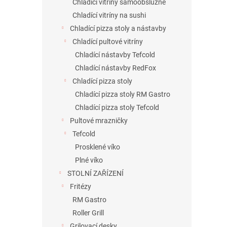
Chladící vitríny samoobslužné
Chladící vitríny na sushi
Chladící pizza stoly a nástavby
Chladící pultové vitríny
Chladící nástavby Tefcold
Chladící nástavby RedFox
Chladící pizza stoly
Chladící pizza stoly RM Gastro
Chladící pizza stoly Tefcold
Pultové mrazničky
Tefcold
Prosklené víko
Plné víko
STOLNÍ ZAŘÍZENÍ
Fritézy
RM Gastro
Roller Grill
Grilovací desky