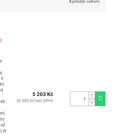
3
položek celkem
10
 s
y,
10
lní
ný
5 203 Kč
(4 300 Kč bez DPH)
190
ení
ěry
 až
) je