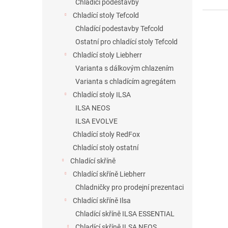
Chladící podestavby
Chladící stoly Tefcold
Chladící podestavby Tefcold
Ostatní pro chladící stoly Tefcold
Chladící stoly Liebherr
Varianta s dálkovým chlazením
Varianta s chladícím agregátem
Chladící stoly ILSA
ILSA NEOS
ILSA EVOLVE
Chladící stoly RedFox
Chladící stoly ostatní
Chladící skříně
Chladící skříně Liebherr
Chladničky pro prodejní prezentaci
Chladící skříně Ilsa
Chladící skříně ILSA ESSENTIAL
Chladící skříně ILSA NEOS