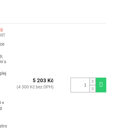
kg
RT
rce
y,
ní s
plej
5 203 Kč
(4 300 Kč bez DPH)
 ×
40
stro