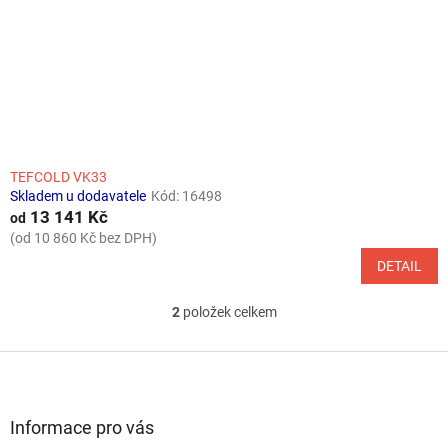
TEFCOLD VK33
Skladem u dodavatele
Kód:
16498
13 141 Kč
od
(od 10 860 Kč bez DPH)
DETAIL
2
položek celkem
O
v
l
Z
á
á
d
p
a
a
Informace pro vás
c