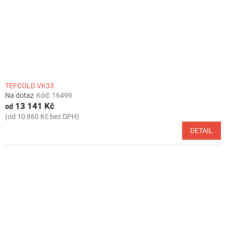
d
u
k
t
ů
TEFCOLD VK33
Na dotaz
Kód:
16499
13 141 Kč
od
(od 10 860 Kč bez DPH)
DETAIL