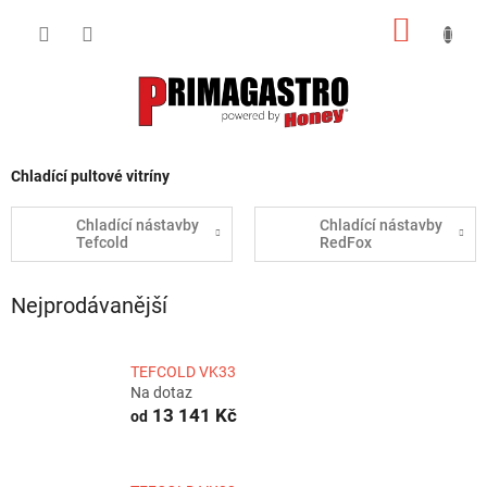
Přejít
NÁKUP
na
obsah
KOŠÍK
Chladící pultové vitríny
Chladící nástavby
Chladící nástavby
Tefcold
RedFox
Nejprodávanější
TEFCOLD VK33
Na dotaz
13 141 Kč
od