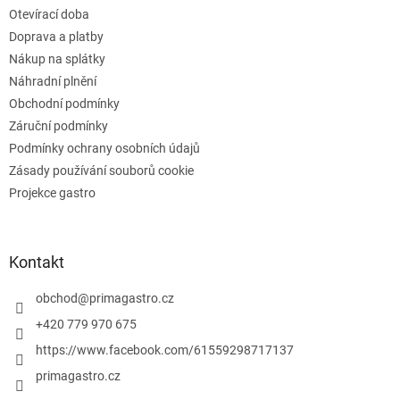
t
í
Otevírací doba
í
p
Doprava a platby
r
v
Nákup na splátky
k
Náhradní plnění
y
Obchodní podmínky
v
ý
Záruční podmínky
p
Podmínky ochrany osobních údajů
i
Zásady používání souborů cookie
s
u
Projekce gastro
Kontakt
obchod
@
primagastro.cz
+420 779 970 675
https://www.facebook.com/61559298717137
primagastro.cz