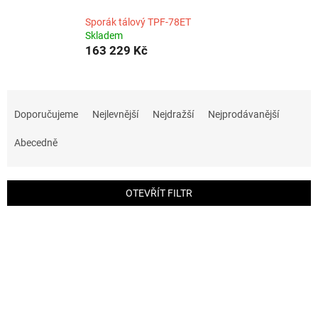
Sporák tálový TPF-78ET
Skladem
163 229 Kč
Ř
a
Doporučujeme
Nejlevnější
Nejdražší
Nejprodávanější
z
e
Abecedně
n
í
p
OTEVŘÍT FILTR
r
o
V
d
ý
u
p
k
i
t
s
ů
p