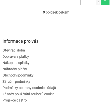
9
položek celkem
O
v
l
Z
á
á
d
p
a
a
Informace pro vás
c
t
í
Otevírací doba
í
p
Doprava a platby
r
v
Nákup na splátky
k
Náhradní plnění
y
Obchodní podmínky
v
ý
Záruční podmínky
p
Podmínky ochrany osobních údajů
i
Zásady používání souborů cookie
s
u
Projekce gastro