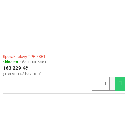
r
o
d
u
k
t
ů
Sporák tálový TPF-78ET
Skladem
Kód:
00005461
163 229 Kč
(134 900 Kč bez DPH)