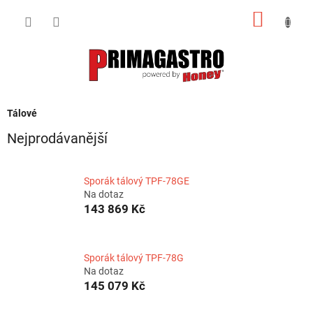
Přejít
NÁKUP
na
obsah
KOŠÍK
Tálové
Nejprodávanější
Sporák tálový TPF-78GE
Na dotaz
143 869 Kč
Sporák tálový TPF-78G
Na dotaz
145 079 Kč