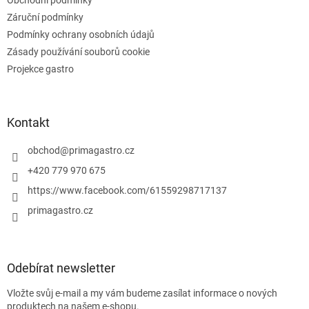
i
s
Záruční podmínky
u
Podmínky ochrany osobních údajů
Zásady používání souborů cookie
Projekce gastro
Kontakt
obchod
@
primagastro.cz
+420 779 970 675
https://www.facebook.com/61559298717137
primagastro.cz
Odebírat newsletter
Vložte svůj e-mail a my vám budeme zasílat informace o nových
produktech na našem e-shopu.