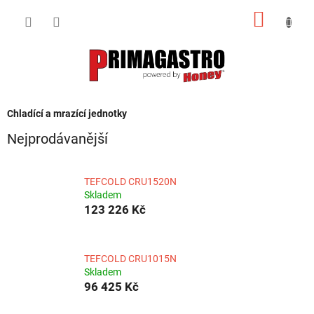
Přejít
NÁKUP
na
obsah
KOŠÍK
Chladící a mrazící jednotky
Nejprodávanější
TEFCOLD CRU1520N
Skladem
123 226 Kč
TEFCOLD CRU1015N
Skladem
96 425 Kč