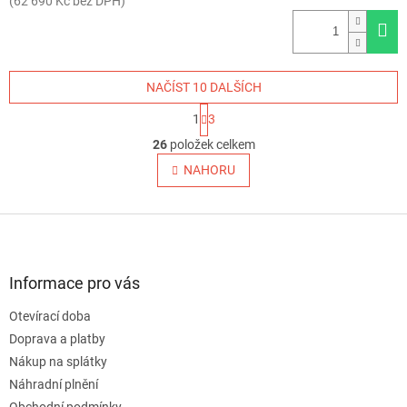
(62 690 Kč bez DPH)
NAČÍST 10 DALŠÍCH
S
1
3
t
O
r
26
položek celkem
v
á
l
NAHORU
n
á
k
o
d
v
Z
a
á
c
á
n
í
p
í
p
a
Informace pro vás
r
t
v
Otevírací doba
í
k
Doprava a platby
y
v
Nákup na splátky
ý
Náhradní plnění
p
Obchodní podmínky