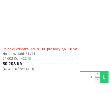
r
o
d
u
k
t
ů
Chladicí jednotka CRU7610P pro boxy 7,6–10 m³
Na dotaz
Kód:
51471
64 602 Kč
(–22 %)
50 203 Kč
(41 490 Kč bez DPH)