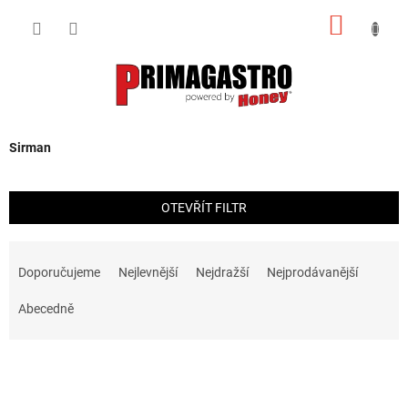
Přejít
NÁKUP
na
obsah
KOŠÍK
Sirman
OTEVŘÍT FILTR
Ř
a
Doporučujeme
Nejlevnější
Nejdražší
Nejprodávanější
z
e
Abecedně
n
í
V
p
ý
r
p