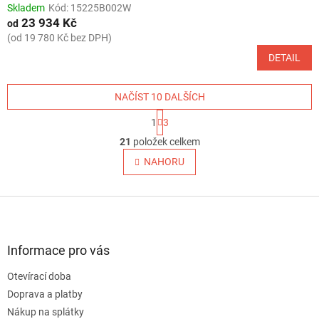
Skladem
Kód:
15225B002W
23 934 Kč
od
(od 19 780 Kč bez DPH)
DETAIL
NAČÍST 10 DALŠÍCH
S
1
3
t
O
r
21
položek celkem
v
á
l
NAHORU
n
á
k
o
d
v
Z
a
á
c
á
n
í
p
í
p
a
Informace pro vás
r
t
v
Otevírací doba
í
k
Doprava a platby
y
v
Nákup na splátky