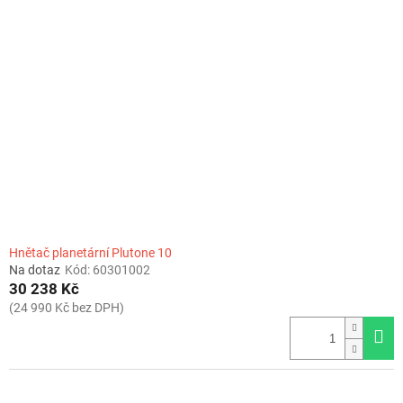
o
i
d
s
u
p
k
r
t
o
ů
d
u
k
t
ů
Hnětač planetární Plutone 10
Na dotaz
Kód:
60301002
30 238 Kč
(24 990 Kč bez DPH)