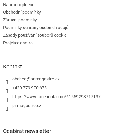
ý
Náhradní plnění
p
Obchodní podmínky
i
s
Záruční podmínky
u
Podmínky ochrany osobních údajů
Zásady používání souborů cookie
Projekce gastro
Kontakt
obchod
@
primagastro.cz
+420 779 970 675
https://www.facebook.com/61559298717137
primagastro.cz
Odebírat newsletter