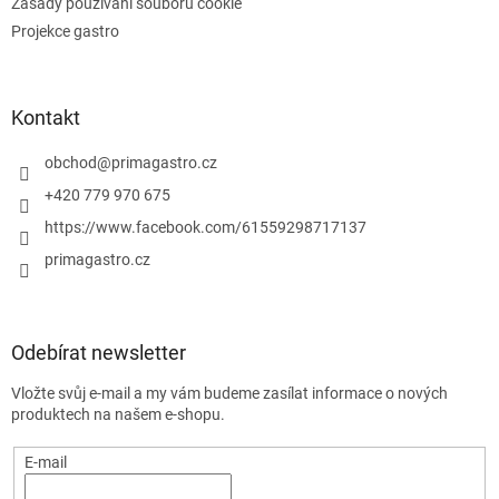
Zásady používání souborů cookie
s
u
Projekce gastro
Kontakt
obchod
@
primagastro.cz
+420 779 970 675
https://www.facebook.com/61559298717137
primagastro.cz
Odebírat newsletter
Vložte svůj e-mail a my vám budeme zasílat informace o nových
produktech na našem e-shopu.
E-mail