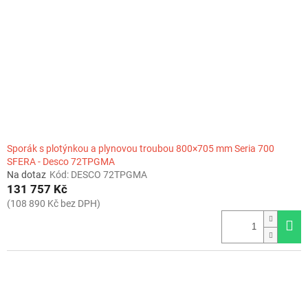
r
o
d
u
k
t
ů
Sporák s plotýnkou a plynovou troubou 800×705 mm Seria 700
SFERA - Desco 72TPGMA
Na dotaz
Kód:
DESCO 72TPGMA
131 757 Kč
(108 890 Kč bez DPH)