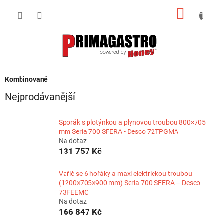
Přejít
NÁKUP
na
obsah
KOŠÍK
Kombinované
Nejprodávanější
Sporák s plotýnkou a plynovou troubou 800×705
mm Seria 700 SFERA - Desco 72TPGMA
Na dotaz
131 757 Kč
Vařič se 6 hořáky a maxi elektrickou troubou
(1200×705×900 mm) Seria 700 SFERA – Desco
73FEEMC
Na dotaz
166 847 Kč