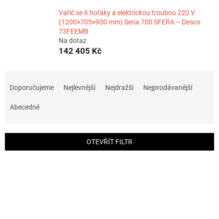
Vařič se 6 hořáky a elektrickou troubou 220 V
(1200×705×900 mm) Seria 700 SFERA – Desco
73FEEMB
Na dotaz
142 405 Kč
Ř
a
Doporučujeme
Nejlevnější
Nejdražší
Nejprodávanější
z
e
Abecedně
n
í
p
OTEVŘÍT FILTR
r
o
V
d
ý
u
p
k
i
t
s
ů
p