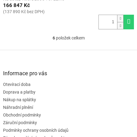
166 847 Kč
(137 890 Kč bez DPH)
6
položek celkem
O
v
l
Z
á
á
d
p
a
a
Informace pro vás
c
t
í
Otevírací doba
í
p
Doprava a platby
r
v
Nákup na splátky
k
Náhradní plnění
y
Obchodní podmínky
v
ý
Záruční podmínky
p
Podmínky ochrany osobních údajů
i