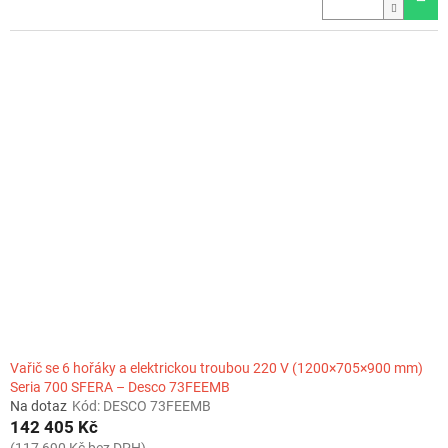
Vařič se 6 hořáky a elektrickou troubou 220 V (1200×705×900 mm)
Seria 700 SFERA – Desco 73FEEMB
Na dotaz
Kód:
DESCO 73FEEMB
142 405 Kč
(117 690 Kč bez DPH)