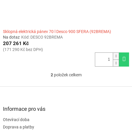
Sklopná elektrická pánev 70 l Desco 900 SFERA (92BREMA)
Na dotaz
Kód:
DESCO 92BREMA
207 261 Kč
(171 290 Kč bez DPH)
2
položek celkem
O
v
l
Z
á
á
d
p
a
a
Informace pro vás
c
t
í
Otevírací doba
í
p
Doprava a platby
r