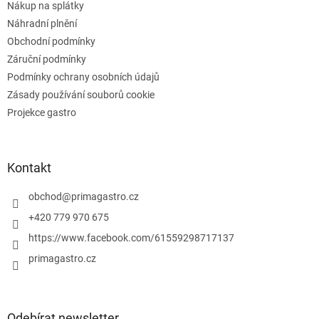
v
Nákup na splátky
k
Náhradní plnění
y
Obchodní podmínky
v
ý
Záruční podmínky
p
Podmínky ochrany osobních údajů
i
Zásady používání souborů cookie
s
u
Projekce gastro
Kontakt
obchod
@
primagastro.cz
+420 779 970 675
https://www.facebook.com/61559298717137
primagastro.cz
Odebírat newsletter