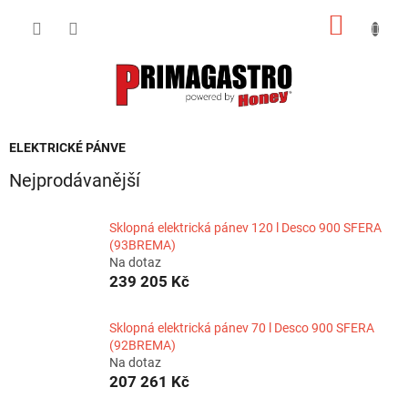
Přejít
NÁKUP
na
obsah
KOŠÍK
ELEKTRICKÉ PÁNVE
Nejprodávanější
Sklopná elektrická pánev 120 l Desco 900 SFERA
(93BREMA)
Na dotaz
239 205 Kč
Sklopná elektrická pánev 70 l Desco 900 SFERA
(92BREMA)
Na dotaz
207 261 Kč