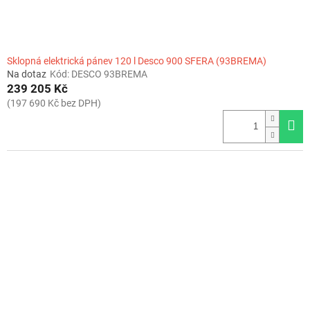
t
ů
Sklopná elektrická pánev 120 l Desco 900 SFERA (93BREMA)
Na dotaz
Kód:
DESCO 93BREMA
239 205 Kč
(197 690 Kč bez DPH)