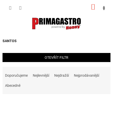
Přejít
NÁKUP
na
obsah
KOŠÍK
SANTOS
OTEVŘÍT FILTR
Ř
a
Doporučujeme
Nejlevnější
Nejdražší
Nejprodávanější
z
e
Abecedně
n
í
V
p
ý
r
p