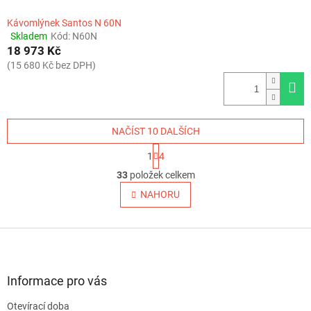
Kávomlýnek Santos N 60N
Skladem
Kód:
N60N
Průměrné
18 973 Kč
hodnocení
produktu
(15 680 Kč bez DPH)
je
4,0
z
5
hvězdiček.
NAČÍST 10 DALŠÍCH
S
1
4
t
O
r
33
položek celkem
v
á
l
NAHORU
n
á
k
o
d
v
Z
a
á
c
á
n
í
p
í
p
a
Informace pro vás
r
t
v
Otevírací doba