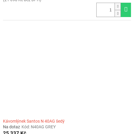
Kávomlýnek Santos N 40AG šedý
Na dotaz
Kód:
N40AG GREY
25 337 Kč