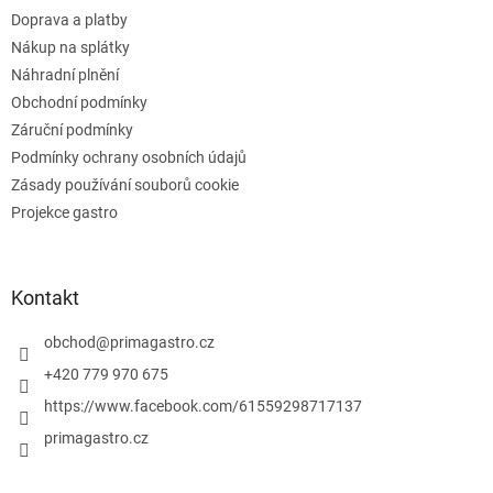
í
k
Doprava a platby
y
v
Nákup na splátky
ý
Náhradní plnění
p
Obchodní podmínky
i
s
Záruční podmínky
u
Podmínky ochrany osobních údajů
Zásady používání souborů cookie
Projekce gastro
Kontakt
obchod
@
primagastro.cz
+420 779 970 675
https://www.facebook.com/61559298717137
primagastro.cz