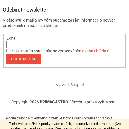
Odebírat newsletter
Vložte svůj e-mail a my vám budeme zasílat informace o nových
produktech na našem e-shopu.
E-mail
Zaškrtnutím souhlasíte se zpracováním
osobních údajů
.
PŘIHLÁSIT SE
Vytvořil Shoptet
Copyright 2026
PRIMAGASTRO
. Všechna práva vyhrazena.
Podle zákona o evidenci tržeb je prodávající povinen vystavit
kupujícímu účtenku. Zároveň je povinen zaevidovat přijatou tržbu
Tento web používá k poskytování služeb, personalizaci reklam a analýze
návštěvnosti soubory cookie. Používáním tohoto webu s tím souhlasíte.