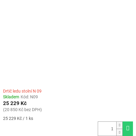
Drtič ledu stolní N 09
Skladem
Kód:
N09
25 229 Kč
(20 850 Kč bez DPH)
Měrná
25 229 Kč / 1 ks
cena: