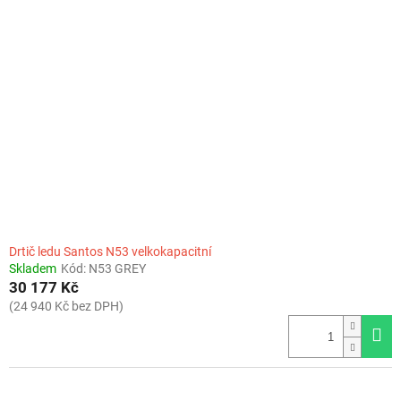
o
i
d
s
u
p
k
r
t
o
ů
d
u
k
t
ů
Drtič ledu Santos N53 velkokapacitní
Skladem
Kód:
N53 GREY
30 177 Kč
(24 940 Kč bez DPH)