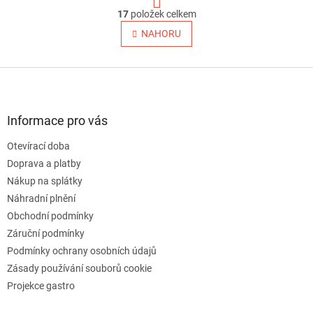
O
r
17
položek celkem
v
á
l
NAHORU
n
á
k
o
d
v
Z
a
á
c
á
n
í
p
í
p
a
Informace pro vás
r
t
v
Otevírací doba
í
k
Doprava a platby
y
v
Nákup na splátky
ý
Náhradní plnění
p
Obchodní podmínky
i
s
Záruční podmínky
u
Podmínky ochrany osobních údajů
Zásady používání souborů cookie
Projekce gastro