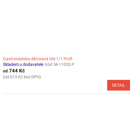
r
o
d
u
k
t
ů
Gastronádoba děrovaná GN 1/1 Profi
Skladem u dodavatele
Kód:
M-11020 P
744 Kč
od
(od 615 Kč bez DPH)
DETAIL