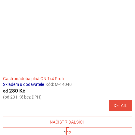
Gastronádoba plná GN 1/4 Profi
Skladem u dodavatele
Kód:
M-14040
280 Kč
od
(od 231 Kč bez DPH)
DETAIL
NAČÍST 7 DALŠÍCH
S
1
2
t