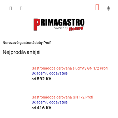
Přejít
NÁKUP
na
obsah
KOŠÍK
Nerezové gastronádoby Profi
Nejprodávanější
Gastronádoba děrovaná s úchyty GN 1/2 Profi
Skladem u dodavatele
592 Kč
od
Gastronádoba děrovaná GN 1/2 Profi
Skladem u dodavatele
416 Kč
od