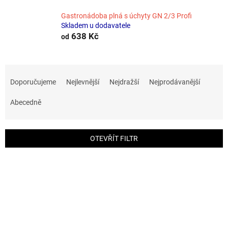
Gastronádoba plná s úchyty GN 2/3 Profi
Skladem u dodavatele
638 Kč
od
Ř
a
Doporučujeme
Nejlevnější
Nejdražší
Nejprodávanější
z
e
Abecedně
n
í
p
OTEVŘÍT FILTR
r
o
V
d
ý
u
p
k
i
t
s
ů
p