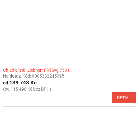
Chladící stůl Liebherr FRTSvg 7531
Na dotaz
Kód:
9005382245095
139 743 Kč
od
(od 115 490 Kč bez DPH)
DETAIL