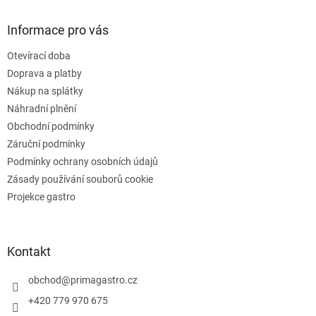
d
p
a
a
Informace pro vás
c
t
í
Otevírací doba
í
p
Doprava a platby
r
v
Nákup na splátky
k
Náhradní plnění
y
Obchodní podmínky
v
ý
Záruční podmínky
p
Podmínky ochrany osobních údajů
i
Zásady používání souborů cookie
s
u
Projekce gastro
Kontakt
obchod
@
primagastro.cz
+420 779 970 675