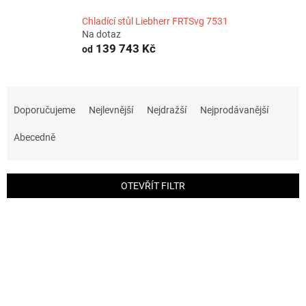
Chladící stůl Liebherr FRTSvg 7531
Na dotaz
139 743 Kč
od
Ř
a
Doporučujeme
Nejlevnější
Nejdražší
Nejprodávanější
z
e
Abecedně
n
í
p
OTEVŘÍT FILTR
r
o
V
d
ý
u
p
k
i
t
s
ů
p