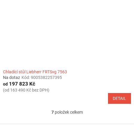
Chladící stůl Liebherr FRTSvg 7563
Na dotaz
Kód:
9005382257395
197 823 Kč
od
(od 163 490 Kč bez DPH)
DETAIL
7
položek celkem
O
v
l
Z
á
á