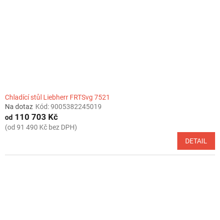
r
o
d
u
k
t
ů
Chladící stůl Liebherr FRTSvg 7521
Na dotaz
Kód:
9005382245019
110 703 Kč
od
(od 91 490 Kč bez DPH)
DETAIL