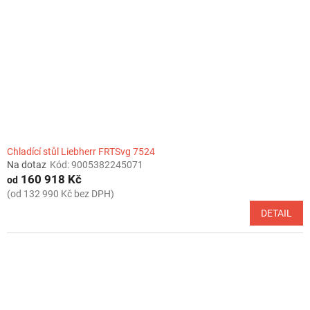
Chladící stůl Liebherr FRTSvg 7524
Na dotaz
Kód:
9005382245071
160 918 Kč
od
(od 132 990 Kč bez DPH)
DETAIL