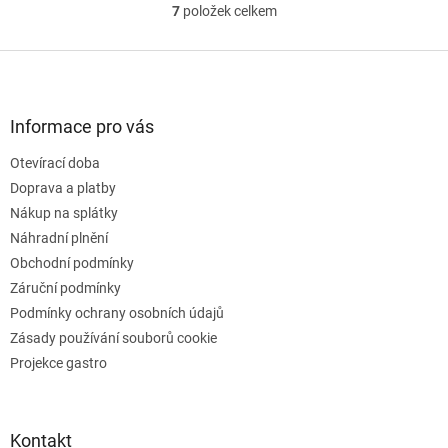
7
položek celkem
O
v
l
Z
á
á
d
p
a
a
Informace pro vás
c
t
í
Otevírací doba
í
p
Doprava a platby
r
v
Nákup na splátky
k
Náhradní plnění
y
Obchodní podmínky
v
ý
Záruční podmínky
p
Podmínky ochrany osobních údajů
i
Zásady používání souborů cookie
s
u
Projekce gastro
Kontakt