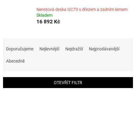
Nerezová deska GC73 s dřezem a zadním lemem
Skladem
16 892 Kč
Ř
a
Doporučujeme
Nejlevnější
Nejdražší
Nejprodávanější
z
e
Abecedně
n
í
p
OTEVŘÍT FILTR
r
o
V
d
ý
u
p
k
i
t
s
ů
p