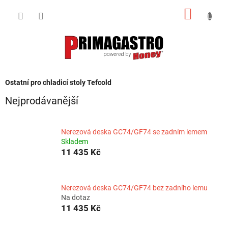
Přejít
NÁKUP
na
obsah
KOŠÍK
Ostatní pro chladicí stoly Tefcold
Nejprodávanější
Nerezová deska GC74/GF74 se zadním lemem
Skladem
11 435 Kč
Nerezová deska GC74/GF74 bez zadního lemu
Na dotaz
11 435 Kč