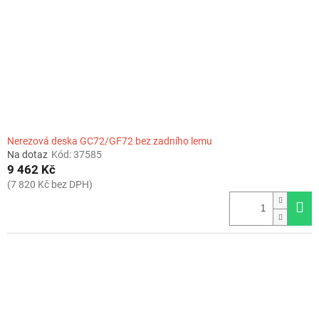
r
o
d
u
k
t
ů
Nerezová deska GC72/GF72 bez zadního lemu
Na dotaz
Kód:
37585
9 462 Kč
(7 820 Kč bez DPH)