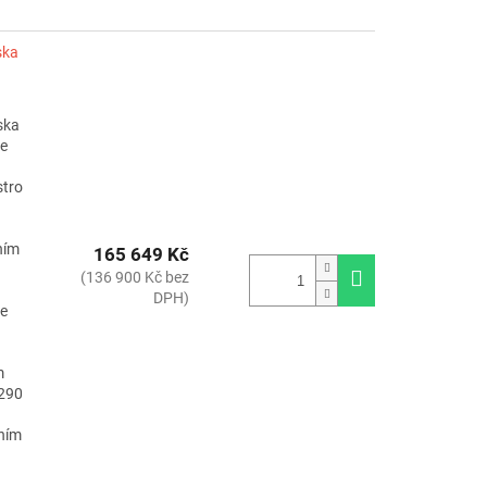
ska
ska
je
stro
ním
165 649 Kč
(136 900 Kč bez
DPH)
je
m
R290
vním