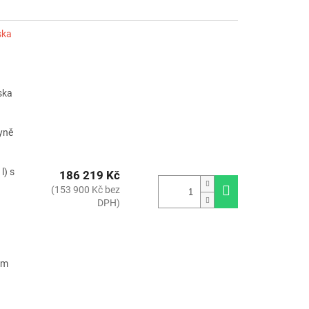
ska
ska
hyně
l) s
186 219 Kč
(153 900 Kč bez
DPH)
ým