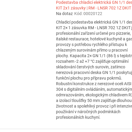
Podestavba chladicí elektrická GN 1/1 de
KIT 2x1 zásuvky | RM - LNSR 702 1Z DKIT
Na dotaz
Kód:
00020122
Chladicí podestavba elektrická GN 1/1 de
KIT 2× 1 zásuvka RM - LNSR 702 1Z DKIT 
profesionální zařízení určené pro pizzerie,
italské restaurace, hotelové kuchyně a ga
provozy s potřebou rychlého přístupu k
chlazeným surovinám přímo u pracovní
plochy. Kapacita 2× GN 1/1 (86 l) s teplot
rozsahem -2 až +7 °C zajišťuje optimální
skladování čerstvých surovin, zatímco
nerezová pracovní deska GN 1/1 poskytu
funkční plochu pro přípravu pokrmů.
Robustní konstrukce z nerezové oceli AISI
304 s digitálním ovládáním, automatický
odmrazováním, ekologickým chladivem 
a izolací tloušťky 50 mm zajišťuje dlouhou
životnost a spolehlivý provoz i při intenzi
používání v náročných podmínkách
profesionálních kuchyní.