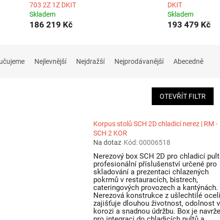
703 2Z 1Z DKIT
DKIT
Skladem
Skladem
186 219 Kč
193 479 Kč
učujeme
Nejlevnější
Nejdražší
Nejprodávanější
Abecedně
OTEVŘÍT FILTR
Korpus stolů SCH 2D chladicí nerez | RM -
SCH 2 KOR
Na dotaz
Kód:
00006518
Nerezový box SCH 2D pro chladicí pult
profesionální příslušenství určené pro
skladování a prezentaci chlazených
pokrmů v restauracích, bistrech,
cateringových provozech a kantýnách.
Nerezová konstrukce z ušlechtilé ocel
zajišťuje dlouhou životnost, odolnost 
korozi a snadnou údržbu. Box je navrž
pro integraci do chladicích pultů a