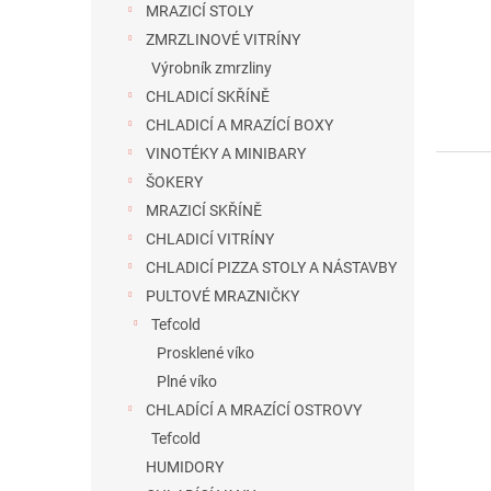
MRAZICÍ STOLY
k
t
ZMRZLINOVÉ VITRÍNY
ů
Výrobník zmrzliny
CHLADICÍ SKŘÍNĚ
CHLADICÍ A MRAZÍCÍ BOXY
VINOTÉKY A MINIBARY
ŠOKERY
MRAZICÍ SKŘÍNĚ
CHLADICÍ VITRÍNY
CHLADICÍ PIZZA STOLY A NÁSTAVBY
PULTOVÉ MRAZNIČKY
Tefcold
Prosklené víko
Plné víko
CHLADÍCÍ A MRAZÍCÍ OSTROVY
Tefcold
HUMIDORY