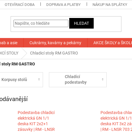
OTEVÍRACÍ DOBA
DOPRAVA A PLATBY
NÁKUP NA SPLÁTKY
HLEDAT
bab a asie
Cukrárny, kavárny a pekárny
AKCE ŠKOLY a ŠKOL
ICÍ STOLY
Chladicí stoly RM GASTRO
í stoly RM GASTRO
Chladící
Korpusy stolů
podestavby
odávanější
Podestavba chladicí
Podestavba chlad
elektrická GN 1/1
elektrická GN 1/1
deska KIT 2x2+1
deska KIT 3x2 z
zásuvky | RM - LNSR
| RM - LNSR 703 