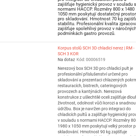
zajišťuje hygienický provoz v souladu 
normami HACCP. Rozměry 800 x 1480 
1050 mm poskytují dostatečný prostor
pro skladování. Hmotnost 70 kg zajišť
stabilitu. Profesionální kvalita zpracov
zajišťuje spolehlivý provoz v náročnýc
podmínkách gastro provozů.
Korpus stolů SCH 3D chladicí nerez | RM -
SCH 3 KOR
Na dotaz
Kód:
00006519
Nerezový box SCH 3D pro chladicí pult je
profesionální příslušenství určené pro
skladování a prezentaci chlazených pokr
restauracích, bistrech, cateringových
provozech a kantýnách. Nerezová
konstrukce z ušlechtilé oceli zajišťuje dlo
životnost, odolnost vůči korozi a snadnou
údržbu. Box je navržen pro integraci do
chladicích pultů a zajišťuje hygienický pro
v souladu s normami HACCP. Rozměry 80
1980 x 1050 mm poskytují velký prostor p
skladování. Hmotnost 90 kg zajišťuje