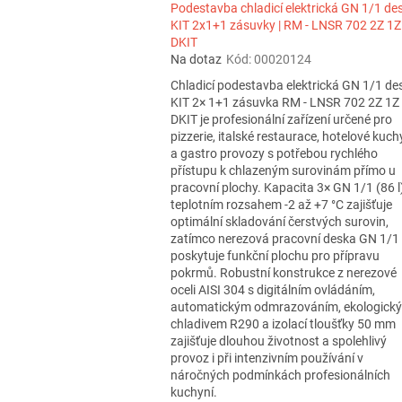
Podestavba chladicí elektrická GN 1/1 de
KIT 2x1+1 zásuvky | RM - LNSR 702 2Z 1Z
DKIT
Na dotaz
Kód:
00020124
Chladicí podestavba elektrická GN 1/1 de
KIT 2× 1+1 zásuvka RM - LNSR 702 2Z 1Z
DKIT je profesionální zařízení určené pro
pizzerie, italské restaurace, hotelové kuc
a gastro provozy s potřebou rychlého
přístupu k chlazeným surovinám přímo u
pracovní plochy. Kapacita 3× GN 1/1 (86 l
teplotním rozsahem -2 až +7 °C zajišťuje
optimální skladování čerstvých surovin,
zatímco nerezová pracovní deska GN 1/1
poskytuje funkční plochu pro přípravu
pokrmů. Robustní konstrukce z nerezové
oceli AISI 304 s digitálním ovládáním,
automatickým odmrazováním, ekologick
chladivem R290 a izolací tloušťky 50 mm
zajišťuje dlouhou životnost a spolehlivý
provoz i při intenzivním používání v
náročných podmínkách profesionálních
kuchyní.