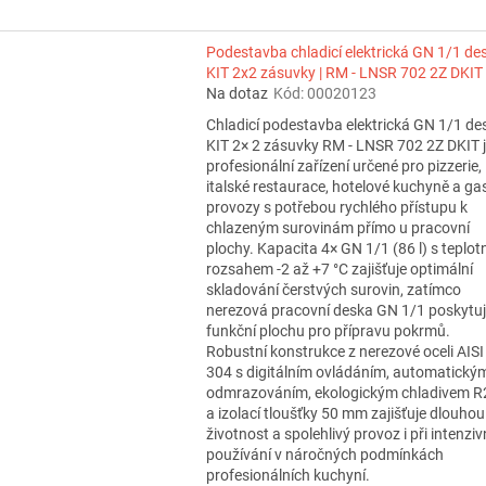
Podestavba chladicí elektrická GN 1/1 de
KIT 2x2 zásuvky | RM - LNSR 702 2Z DKIT
Na dotaz
Kód:
00020123
Chladicí podestavba elektrická GN 1/1 de
KIT 2× 2 zásuvky RM - LNSR 702 2Z DKIT 
profesionální zařízení určené pro pizzerie,
italské restaurace, hotelové kuchyně a ga
provozy s potřebou rychlého přístupu k
chlazeným surovinám přímo u pracovní
plochy. Kapacita 4× GN 1/1 (86 l) s teplot
rozsahem -2 až +7 °C zajišťuje optimální
skladování čerstvých surovin, zatímco
nerezová pracovní deska GN 1/1 poskytu
funkční plochu pro přípravu pokrmů.
Robustní konstrukce z nerezové oceli AISI
304 s digitálním ovládáním, automatický
odmrazováním, ekologickým chladivem 
a izolací tloušťky 50 mm zajišťuje dlouhou
životnost a spolehlivý provoz i při intenzi
používání v náročných podmínkách
profesionálních kuchyní.