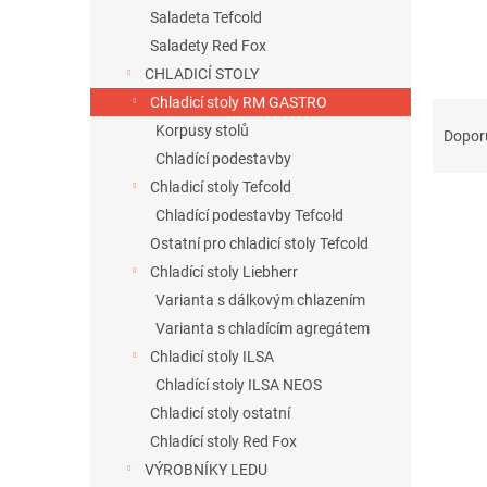
n
Saladeta Tefcold
e
Saladety Red Fox
l
CHLADICÍ STOLY
Chladicí stoly RM GASTRO
Ř
a
Korpusy stolů
Dopor
z
Chladící podestavby
e
Chladicí stoly Tefcold
n
Chladící podestavby Tefcold
í
Ostatní pro chladicí stoly Tefcold
p
V
Chladící stoly Liebherr
r
ý
o
Varianta s dálkovým chlazením
p
d
Varianta s chladícím agregátem
i
u
s
Chladicí stoly ILSA
k
p
Chladící stoly ILSA NEOS
t
r
Chladicí stoly ostatní
ů
o
Chladící stoly Red Fox
d
VÝROBNÍKY LEDU
u