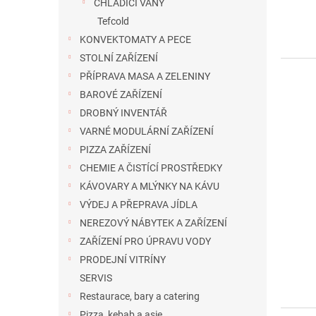
CHLADÍCÍ VANY
Tefcold
KONVEKTOMATY A PECE
STOLNÍ ZAŘÍZENÍ
PŘÍPRAVA MASA A ZELENINY
BAROVÉ ZAŘÍZENÍ
DROBNÝ INVENTÁŘ
VARNÉ MODULÁRNÍ ZAŘÍZENÍ
PIZZA ZAŘÍZENÍ
CHEMIE A ČISTÍCÍ PROSTŘEDKY
KÁVOVARY A MLÝNKY NA KÁVU
VÝDEJ A PŘEPRAVA JÍDLA
NEREZOVÝ NÁBYTEK A ZAŘÍZENÍ
ZAŘÍZENÍ PRO ÚPRAVU VODY
PRODEJNÍ VITRÍNY
SERVIS
Restaurace, bary a catering
Pizza, kebab a asie