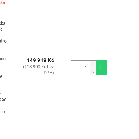
ska
ska
je
stro
ním
149 919 Kč
(123 900 Kč bez
DPH)
je
m
R290
vním