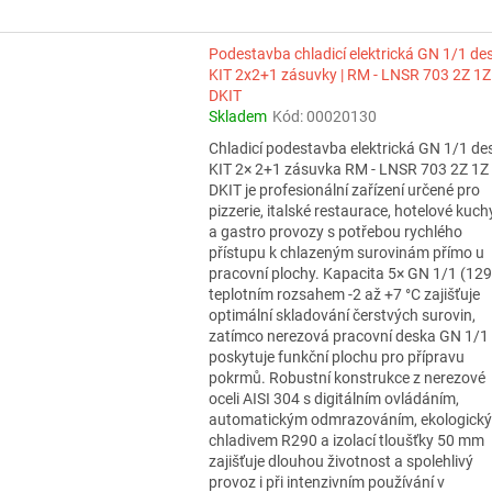
Podestavba chladicí elektrická GN 1/1 de
KIT 2x2+1 zásuvky | RM - LNSR 703 2Z 1Z
DKIT
Skladem
Kód:
00020130
Chladicí podestavba elektrická GN 1/1 de
KIT 2× 2+1 zásuvka RM - LNSR 703 2Z 1Z
DKIT je profesionální zařízení určené pro
pizzerie, italské restaurace, hotelové kuc
a gastro provozy s potřebou rychlého
přístupu k chlazeným surovinám přímo u
pracovní plochy. Kapacita 5× GN 1/1 (129 
teplotním rozsahem -2 až +7 °C zajišťuje
optimální skladování čerstvých surovin,
zatímco nerezová pracovní deska GN 1/1
poskytuje funkční plochu pro přípravu
pokrmů. Robustní konstrukce z nerezové
oceli AISI 304 s digitálním ovládáním,
automatickým odmrazováním, ekologick
chladivem R290 a izolací tloušťky 50 mm
zajišťuje dlouhou životnost a spolehlivý
provoz i při intenzivním používání v