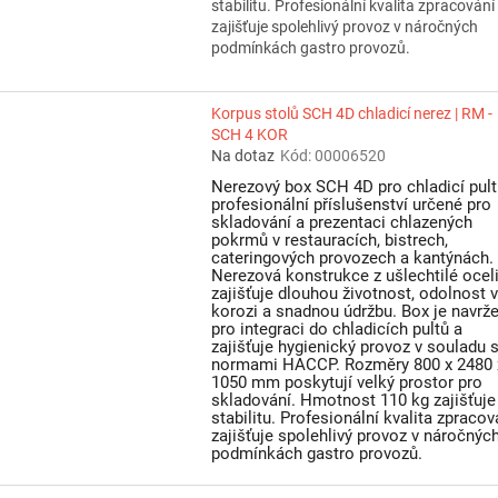
stabilitu. Profesionální kvalita zpracování
zajišťuje spolehlivý provoz v náročných
podmínkách gastro provozů.
Korpus stolů SCH 4D chladicí nerez | RM -
SCH 4 KOR
Na dotaz
Kód:
00006520
Nerezový box SCH 4D pro chladicí pult
profesionální příslušenství určené pro
skladování a prezentaci chlazených
pokrmů v restauracích, bistrech,
cateringových provozech a kantýnách.
Nerezová konstrukce z ušlechtilé ocel
zajišťuje dlouhou životnost, odolnost 
korozi a snadnou údržbu. Box je navrž
pro integraci do chladicích pultů a
zajišťuje hygienický provoz v souladu 
normami HACCP. Rozměry 800 x 2480 
1050 mm poskytují velký prostor pro
skladování. Hmotnost 110 kg zajišťuje
stabilitu. Profesionální kvalita zpracov
zajišťuje spolehlivý provoz v náročnýc
podmínkách gastro provozů.