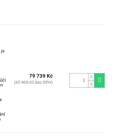
 je
i
79 739 Kč
vůči
(65 900 Kč bez DPH)
en
s
x
ání
h