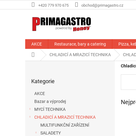
Přejít
+420 779 970 675
obchod@primagastro.cz
na
obsah
AKCE
Restaurace, bary a catering
Pizza, ke
Domů
CHLADICÍ A MRAZICÍ TECHNIKA
CHLAD
P
Chladic
o
Přeskočit
s
Kategorie
kategorie
t
r
AKCE
a
Nejpr
Bazar a výprodej
n
MYCÍ TECHNIKA
n
í
CHLADICÍ A MRAZICÍ TECHNIKA
p
MULTIFUNKČNÍ ZAŘÍZENÍ
a
SALADETY