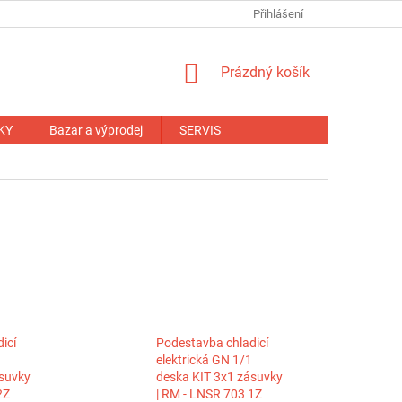
NÁHRADNÍ PLNĚNÍ
OBCHODNÍ PODMÍNKY
Přihlášení
ZÁRUČNÍ PODM
NÁKUPNÍ
Prázdný košík
KOŠÍK
KY
Bazar a výprodej
SERVIS
icí
Podestavba chladicí
elektrická GN 1/1
ásuvky
deska KIT 3x1 zásuvky
2Z
| RM - LNSR 703 1Z