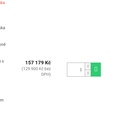
ska
ska
hyně
) s
157 179 Kč
(129 900 Kč bez
DPH)
ým