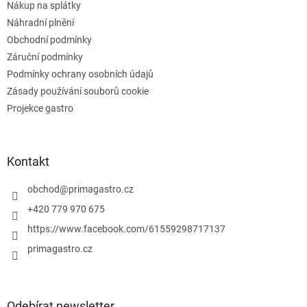
v
Nákup na splátky
k
Náhradní plnění
y
Obchodní podmínky
v
ý
Záruční podmínky
p
Podmínky ochrany osobních údajů
i
Zásady používání souborů cookie
s
u
Projekce gastro
Kontakt
obchod
@
primagastro.cz
+420 779 970 675
https://www.facebook.com/61559298717137
primagastro.cz
Odebírat newsletter