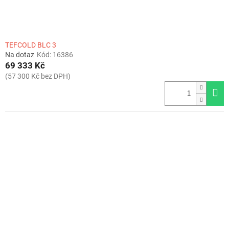
t
ů
TEFCOLD BLC 3
Na dotaz
Kód:
16386
69 333 Kč
(57 300 Kč bez DPH)