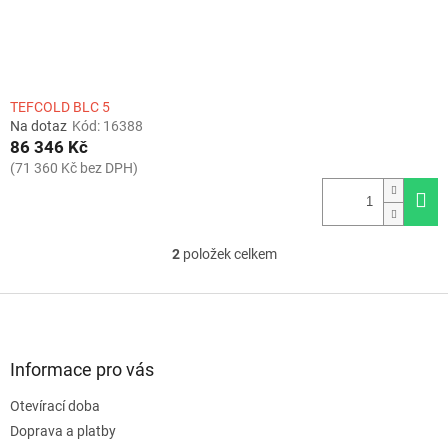
TEFCOLD BLC 5
Na dotaz
Kód:
16388
86 346 Kč
(71 360 Kč bez DPH)
2
položek celkem
O
v
l
Z
á
á
d
p
a
a
Informace pro vás
c
t
í
Otevírací doba
í
p
Doprava a platby
r