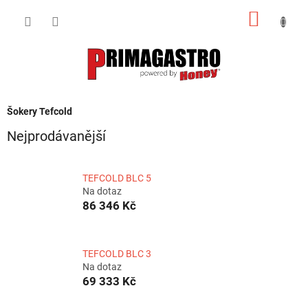
Přejít
NÁKUP
na
obsah
KOŠÍK
Šokery Tefcold
Nejprodávanější
TEFCOLD BLC 5
Na dotaz
86 346 Kč
TEFCOLD BLC 3
Na dotaz
69 333 Kč