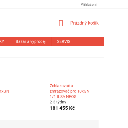
NÁHRADNÍ PLNĚNÍ
OBCHODNÍ PODMÍNKY
Přihlášení
ZÁRUČNÍ PODM
NÁKUPNÍ
Prázdný košík
KOŠÍK
KY
Bazar a výprodej
SERVIS
Zchlazovač a
14xGN
zmrazovač pro 10xGN
1/1 ILSA NEOS
2-3 týdny
181 455 Kč