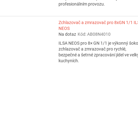
profesionálním provozu.
Zchlazovač a zmrazovač pro 8xGN 1/1 I
NEOS
Na dotaz
Kód:
AB08N4010
ILSA NEOS pro 8× GN 1/1 je výkonný šok
zchlazovač a zmrazovač pro rychlé,
bezpečné a šetrné zpracování jídel ve vel
kuchyních.
O
v
l
á
d
a
c
í
p
r
v