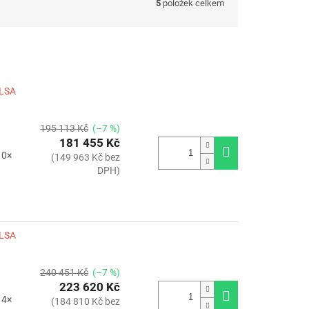
5
položek celkem
ILSA
195 113 Kč
(–7 %)
181 455 Kč
10×
(149 963 Kč bez
DPH)
ILSA
240 451 Kč
(–7 %)
223 620 Kč
14×
(184 810 Kč bez