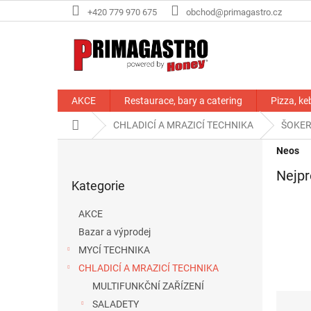
Přejít
+420 779 970 675
obchod@primagastro.cz
na
obsah
AKCE
Restaurace, bary a catering
Pizza, ke
Domů
CHLADICÍ A MRAZICÍ TECHNIKA
ŠOKE
P
Neos
o
Přeskočit
Nejpr
s
Kategorie
kategorie
t
r
AKCE
a
Bazar a výprodej
n
MYCÍ TECHNIKA
n
í
CHLADICÍ A MRAZICÍ TECHNIKA
p
MULTIFUNKČNÍ ZAŘÍZENÍ
Ř
a
SALADETY