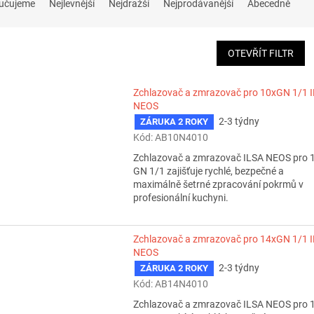
učujeme
Nejlevnější
Nejdražší
Nejprodávanější
Abecedně
OTEVŘÍT FILTR
Zchlazovač a zmrazovač pro 10xGN 1/1 
NEOS
2-3 týdny
ZÁRUKA 2 ROKY
Kód:
AB10N4010
Zchlazovač a zmrazovač ILSA NEOS pro 
GN 1/1 zajišťuje rychlé, bezpečné a
maximálně šetrné zpracování pokrmů v
profesionální kuchyni.
Zchlazovač a zmrazovač pro 14xGN 1/1 
NEOS
2-3 týdny
ZÁRUKA 2 ROKY
Kód:
AB14N4010
Zchlazovač a zmrazovač ILSA NEOS pro 