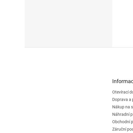
Z
á
p
a
t
Informac
í
Otevírací 
Doprava a 
Nákup na s
Náhradní p
Obchodní 
Záruční po