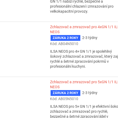
GN 1/1 nabízí rychlé, bezpečné a
profesionální chlazení i zmrazování pro
velkokapacitní provozy.
Zchlazovač a zmrazovač pro 4xGN 1/1 I
NEOS
2-3 týdny
ZÁRUKA 2 ROKY
Kód:
AB04N5010
ILSA NEOS pro 4× GN 1/1 je spolehlivý
šokový zchlazovač a zmrazovač, který zaji
rychlé a šetrné zpracování pokrmů v
profesionální kuchyni.
Zchlazovač a zmrazovač pro 5xGN 1/1 I
NEOS
2-3 týdny
ZÁRUKA 2 ROKY
Kód:
AB05N5010
ILSA NEOS pro 5× GN 1/1 je efektivní šok
zchlazovač a zmrazovač pro rychlé,
bezpečné a šetrné zpracování jídel v