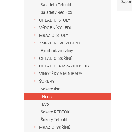
a
n
Dopor
Saladeta Tefcold
z
e
Saladety Red Fox
e
l
n
CHLADICÍ STOLY
í
VÝROBNÍKY LEDU
p
V
MRAZICÍ STOLY
r
ý
ZMRZLINOVÉ VITRÍNY
o
p
Výrobník zmrzliny
d
i
u
CHLADICÍ SKŘÍNĚ
s
k
CHLADICÍ A MRAZÍCÍ BOXY
p
t
VINOTÉKY A MINIBARY
r
ů
o
ŠOKERY
d
Šokery Ilsa
u
Neos
k
Evo
t
Šokery REDFOX
ů
Šokery Tefcold
MRAZICÍ SKŘÍNĚ