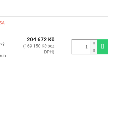
LSA
204 672 Kč
ový
(169 150 Kč bez
DPH)
kých