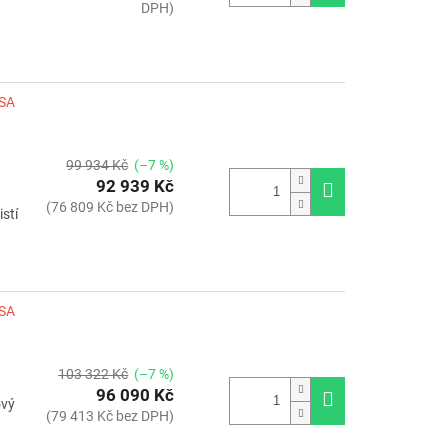
DPH)
LSA
99 934 Kč
(–7 %)
92 939 Kč
(76 809 Kč bez DPH)
stí
LSA
103 322 Kč
(–7 %)
96 090 Kč
ový
(79 413 Kč bez DPH)