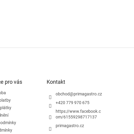
k
y
v
ý
p
i
s
u
e pro vás
Kontakt
doba
obchod
@
primagastro.cz
platby
+420 779 970 675
plátky
https://www.facebook.c
lnění
om/61559298717137
podmínky
primagastro.cz
dmínky