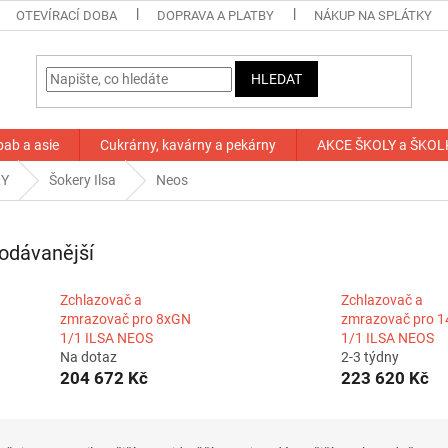
OTEVÍRACÍ DOBA
DOPRAVA A PLATBY
NÁKUP NA SPLÁTKY
HLEDAT
bab a asie
Cukrárny, kavárny a pekárny
AKCE ŠKOLY a ŠKOL
RY
Šokery Ilsa
Neos
odávanější
Zchlazovač a
Zchlazovač a
zmrazovač pro 8xGN
zmrazovač pro 
1/1 ILSA NEOS
1/1 ILSA NEOS
Na dotaz
2-3 týdny
204 672 Kč
223 620 Kč