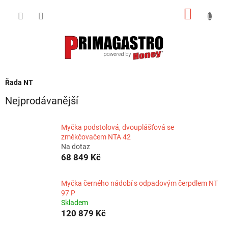
Přejít
NÁKUP
na
obsah
KOŠÍK
Řada NT
Nejprodávanější
Myčka podstolová, dvouplášťová se
změkčovačem NTA 42
Na dotaz
68 849 Kč
Myčka černého nádobí s odpadovým čerpdlem NT
97 P
Skladem
120 879 Kč