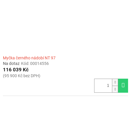
r
o
d
u
k
t
ů
Myčka černého nádobí NT 97
Na dotaz
Kód:
00014556
116 039 Kč
(95 900 Kč bez DPH)