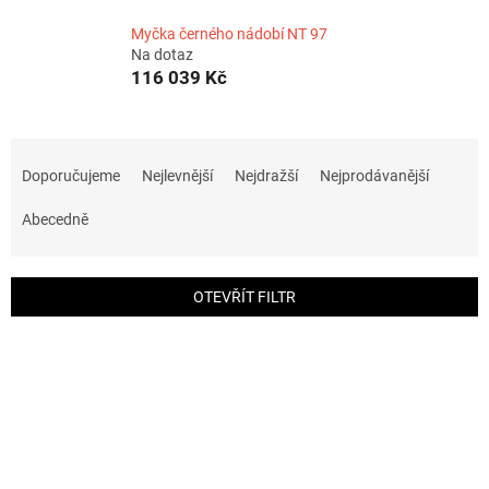
Myčka černého nádobí NT 97
Na dotaz
116 039 Kč
Ř
a
Doporučujeme
Nejlevnější
Nejdražší
Nejprodávanější
z
e
Abecedně
n
í
p
OTEVŘÍT FILTR
r
o
V
d
ý
u
p
k
i
t
s
ů
p