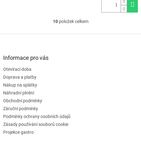
10
položek celkem
O
v
l
Z
á
á
d
p
a
a
Informace pro vás
c
t
í
Otevírací doba
í
p
Doprava a platby
r
v
Nákup na splátky
k
Náhradní plnění
y
Obchodní podmínky
v
ý
Záruční podmínky
p
Podmínky ochrany osobních údajů
i
Zásady používání souborů cookie
s
u
Projekce gastro