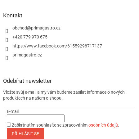
Kontakt
obchod
@
primagastro.cz
+420 779 970 675
https://www.facebook.com/61559298717137
primagastro.cz
Odebírat newsletter
Vložte svůj e-mail a my vám budeme zasílat informace o nových
produktech na našem e-shopu.
E-mail
Zaškrtnutím souhlasíte se zpracováním
osobních údajů
.
PŘIHLÁSIT SE