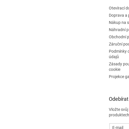
Otevírací 
Doprava a 
Nákup na s
Náhradní p
Obchodní 
Záruční po
Podmínky 
údajů
Zásady pou
cookie
Projekce g
Odebírat
Vložte svů
produktech
E-mail