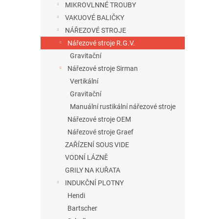
MIKROVLNNÉ TROUBY
VAKUOVÉ BALIČKY
NÁŘEZOVÉ STROJE
Nářezové stroje R.G.V.
Gravitační
Nářezové stroje Sirman
Vertikální
Gravitační
Manuální rustikální nářezové stroje
Nářezové stroje OEM
Nářezové stroje Graef
ZAŘÍZENÍ SOUS VIDE
VODNÍ LÁZNĚ
GRILY NA KUŘATA
INDUKČNÍ PLOTNY
Hendi
Bartscher