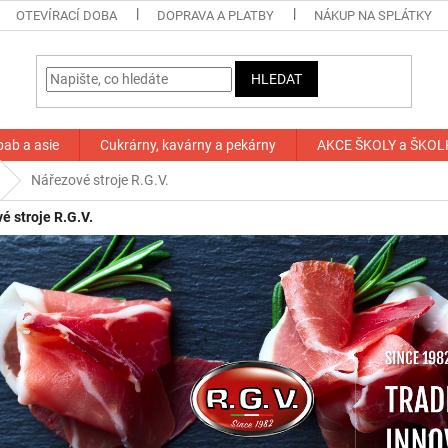
OTEVÍRACÍ DOBA
DOPRAVA A PLATBY
NÁKUP NA SPLÁTKY
HLEDAT
bab a asie
Cukrárny, kavárny a pekárny
AKCE ŠKOLY a ŠKOL
Nářezové stroje R.G.V.
é stroje R.G.V.