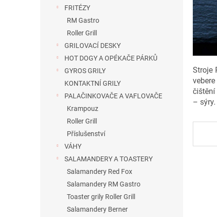
n
FRITÉZY
e
RM Gastro
l
Roller Grill
GRILOVACÍ DESKY
HOT DOGY A OPÉKAČE PÁRKŮ
Stroje
GYROS GRILY
vebere
KONTAKTNÍ GRILY
čištění
PALAČINKOVAČE A VAFLOVAČE
– sýry.
Krampouz
Roller Grill
Příslušenství
VÁHY
SALAMANDERY A TOASTERY
Salamandery Red Fox
Salamandery RM Gastro
Toaster grily Roller Grill
Salamandery Berner