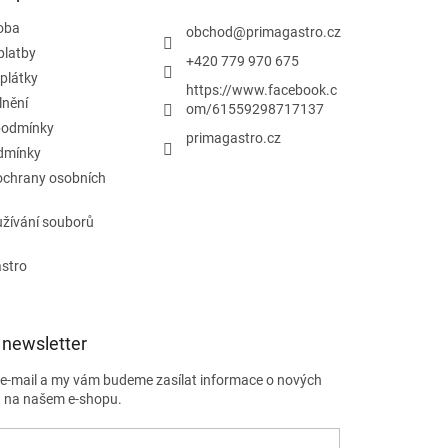
doba
obchod
@
primagastro.cz
platby
+420 779 970 675
plátky
https://www.facebook.c
lnění
om/61559298717137
podmínky
primagastro.cz
dmínky
ochrany osobních
žívání souborů
astro
 newsletter
j e-mail a my vám budeme zasílat informace o nových
 na našem e-shopu.