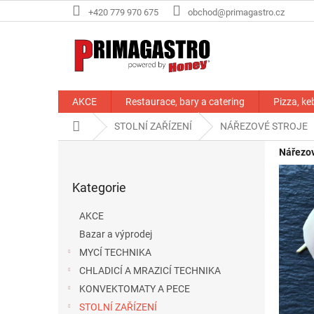
Přejít
+420 779 970 675
obchod@primagastro.cz
na
obsah
AKCE
Restaurace, bary a catering
Pizza, ke
Domů
STOLNÍ ZAŘÍZENÍ
NÁŘEZOVÉ STROJE
P
Nářezov
o
Přeskočit
s
Kategorie
kategorie
t
r
AKCE
a
Bazar a výprodej
n
MYCÍ TECHNIKA
n
í
CHLADICÍ A MRAZICÍ TECHNIKA
p
KONVEKTOMATY A PECE
a
STOLNÍ ZAŘÍZENÍ