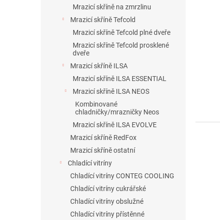
Mrazicí skříně na zmrzlinu
Mrazicí skříně Tefcold
Mrazicí skříně Tefcold plné dveře
Mrazicí skříně Tefcold prosklené
dveře
Mrazicí skříně ILSA
Mrazicí skříně ILSA ESSENTIAL
Mrazicí skříně ILSA NEOS
Kombinované
chladničky/mrazničky Neos
Mrazicí skříně ILSA EVOLVE
Mrazicí skříně RedFox
Mrazicí skříně ostatní
Chladící vitríny
Chladící vitríny CONTEG COOLING
Chladící vitríny cukrářské
Chladící vitríny obslužné
Chladící vitríny přístěnné