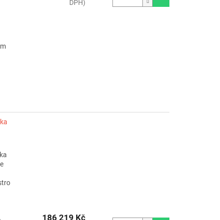
DPH)
ým
ska
ska
je
stro
186 219 Kč
e