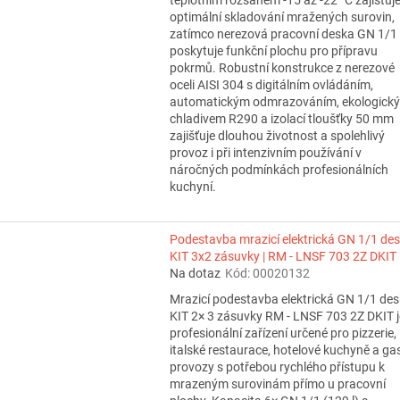
optimální skladování mražených surovin,
zatímco nerezová pracovní deska GN 1/1
poskytuje funkční plochu pro přípravu
pokrmů. Robustní konstrukce z nerezové
oceli AISI 304 s digitálním ovládáním,
automatickým odmrazováním, ekologick
chladivem R290 a izolací tloušťky 50 mm
zajišťuje dlouhou životnost a spolehlivý
provoz i při intenzivním používání v
náročných podmínkách profesionálních
kuchyní.
Podestavba mrazicí elektrická GN 1/1 de
KIT 3x2 zásuvky | RM - LNSF 703 2Z DKIT
Na dotaz
Kód:
00020132
Mrazicí podestavba elektrická GN 1/1 de
KIT 2× 3 zásuvky RM - LNSF 703 2Z DKIT j
profesionální zařízení určené pro pizzerie,
italské restaurace, hotelové kuchyně a ga
provozy s potřebou rychlého přístupu k
mrazeným surovinám přímo u pracovní