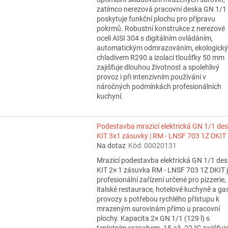
zatímco nerezová pracovní deska GN 1/1
poskytuje funkční plochu pro přípravu
pokrmů. Robustní konstrukce z nerezové
oceli AISI 304 s digitálním ovládáním,
automatickým odmrazováním, ekologick
chladivem R290 a izolací tloušťky 50 mm
zajišťuje dlouhou životnost a spolehlivý
provoz i při intenzivním používání v
náročných podmínkách profesionálních
kuchyní.
Podestavba mrazicí elektrická GN 1/1 de
KIT 3x1 zásuvky | RM - LNSF 703 1Z DKIT
Na dotaz
Kód:
00020131
Mrazicí podestavba elektrická GN 1/1 de
KIT 2× 1 zásuvka RM - LNSF 703 1Z DKIT 
profesionální zařízení určené pro pizzerie,
italské restaurace, hotelové kuchyně a ga
provozy s potřebou rychlého přístupu k
mrazeným surovinám přímo u pracovní
plochy. Kapacita 2× GN 1/1 (129 l) s
teplotním rozsahem -15 až -22 °C zajišťuj