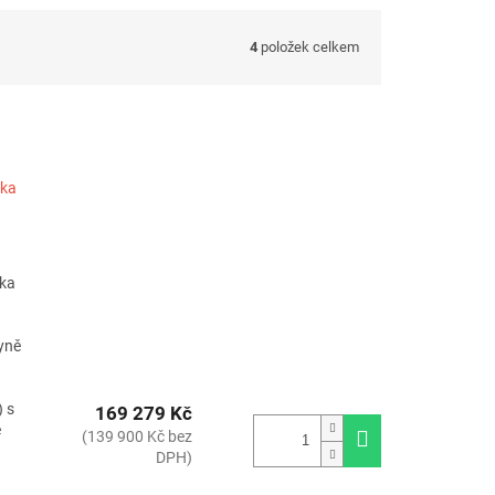
4
položek celkem
ska
ska
hyně
) s
169 279 Kč
e
(139 900 Kč bez
DPH)