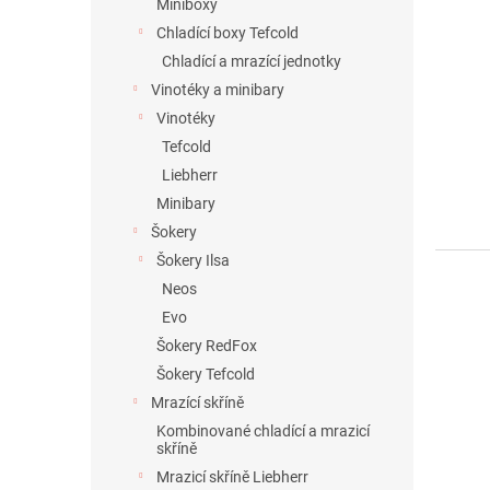
Miniboxy
Chladící boxy Tefcold
Chladící a mrazící jednotky
Vinotéky a minibary
Vinotéky
Tefcold
Liebherr
Minibary
Šokery
Šokery Ilsa
Neos
Evo
Šokery RedFox
Šokery Tefcold
Mrazící skříně
Kombinované chladící a mrazicí
skříně
Mrazicí skříně Liebherr