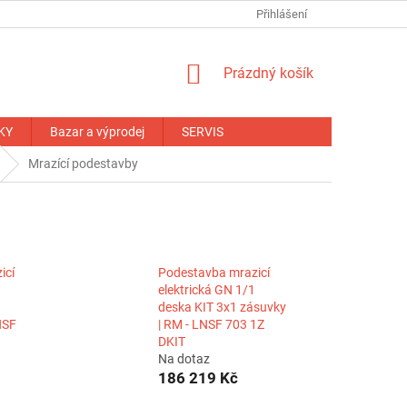
NÁHRADNÍ PLNĚNÍ
OBCHODNÍ PODMÍNKY
Přihlášení
ZÁRUČNÍ PODM
NÁKUPNÍ
Prázdný košík
KOŠÍK
KY
Bazar a výprodej
SERVIS
Mrazící podestavby
icí
Podestavba mrazicí
elektrická GN 1/1
deska KIT 3x1 zásuvky
NSF
| RM - LNSF 703 1Z
DKIT
Na dotaz
186 219 Kč