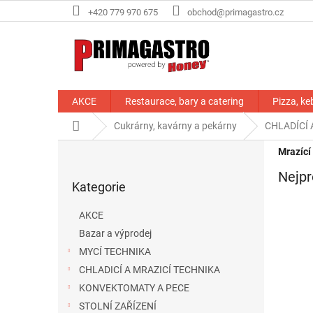
Přejít
+420 779 970 675
obchod@primagastro.cz
na
obsah
AKCE
Restaurace, bary a catering
Pizza, ke
Domů
Cukrárny, kavárny a pekárny
CHLADÍCÍ 
P
Mrazící
o
Přeskočit
Nejpr
s
Kategorie
kategorie
t
r
AKCE
a
Bazar a výprodej
n
MYCÍ TECHNIKA
n
í
CHLADICÍ A MRAZICÍ TECHNIKA
p
KONVEKTOMATY A PECE
a
STOLNÍ ZAŘÍZENÍ