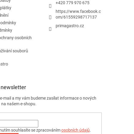
platby
+420 779 970 675
plátky
https://www.facebook.c
lnění
om/61559298717137
podmínky
primagastro.cz
dmínky
ochrany osobních
žívání souborů
astro
 newsletter
j e-mail a my vám budeme zasílat informace o nových
 na našem e-shopu.
nutím souhlasíte se zpracováním
osobních údajů
.