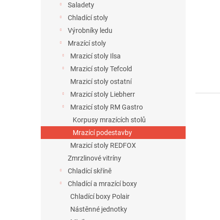
Saladety
Chladící stoly
Výrobníky ledu
Mrazící stoly
Mrazicí stoly Ilsa
Mrazicí stoly Tefcold
Mrazicí stoly ostatní
Mrazicí stoly Liebherr
Mrazicí stoly RM Gastro
Korpusy mrazících stolů
Mrazící podestavby
Mrazicí stoly REDFOX
Zmrzlinové vitríny
Chladící skříně
Chladící a mrazící boxy
Chladící boxy Polair
Nástěnné jednotky