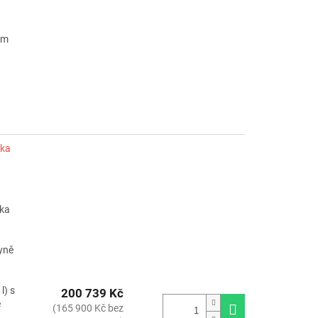
ým
ska
ska
hyně
l) s
200 739 Kč
e
(165 900 Kč bez