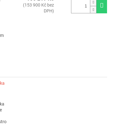
(153 900 Kč bez
DPH)
ým
ska
ska
e
stro