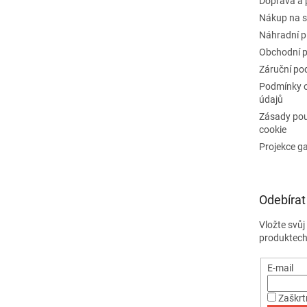
Doprava a 
Nákup na s
Náhradní p
Obchodní 
Záruční po
Podmínky 
údajů
Zásady pou
cookie
Projekce g
Odebírat
Vložte svů
produktech
E-mail
Zaškrt