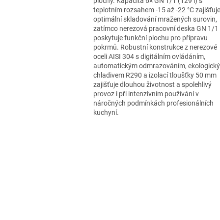
plochy. Kapacita 6× GN 1/1 (129 l) s
teplotním rozsahem -15 až -22 °C zajišťuj
optimální skladování mražených surovin,
zatímco nerezová pracovní deska GN 1/1
poskytuje funkční plochu pro přípravu
pokrmů. Robustní konstrukce z nerezové
oceli AISI 304 s digitálním ovládáním,
automatickým odmrazováním, ekologick
chladivem R290 a izolací tloušťky 50 mm
zajišťuje dlouhou životnost a spolehlivý
provoz i při intenzivním používání v
náročných podmínkách profesionálních
kuchyní.
O
v
l
á
d
a
c
í
p