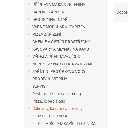
n
Ř
PŘÍPRAVA MASA A ZELENINY
e
a
BAROVÉ ZAŘÍZENÍ
Dopor
l
z
DROBNÝ INVENTÁŘ
e
VARNÉ MODULÁRNÍ ZAŘÍZENÍ
n
PIZZA ZAŘÍZENÍ
í
CHEMIE A ČISTÍCÍ PROSTŘEDKY
p
V
r
KÁVOVARY A MLÝNKY NA KÁVU
ý
o
VÝDEJ A PŘEPRAVA JÍDLA
p
d
i
NEREZOVÝ NÁBYTEK A ZAŘÍZENÍ
u
s
ZAŘÍZENÍ PRO ÚPRAVU VODY
k
p
PRODEJNÍ VITRÍNY
t
r
ů
SERVIS
o
Restaurace, bary a catering
d
Pizza, kebab a asie
u
k
Cukrárny, kavárny a pekárny
t
MYCÍ TECHNIKA
ů
CHLADÍCÍ A MRAZÍCÍ TECHNIKA