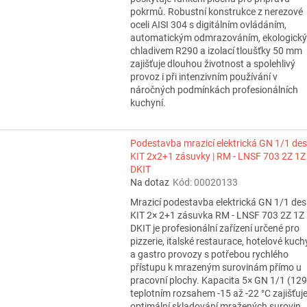
pokrmů. Robustní konstrukce z nerezové
oceli AISI 304 s digitálním ovládáním,
automatickým odmrazováním, ekologick
chladivem R290 a izolací tloušťky 50 mm
zajišťuje dlouhou životnost a spolehlivý
provoz i při intenzivním používání v
náročných podmínkách profesionálních
kuchyní.
Podestavba mrazicí elektrická GN 1/1 de
KIT 2x2+1 zásuvky | RM - LNSF 703 2Z 1Z
DKIT
Na dotaz
Kód:
00020133
Mrazicí podestavba elektrická GN 1/1 de
KIT 2× 2+1 zásuvka RM - LNSF 703 2Z 1Z
DKIT je profesionální zařízení určené pro
pizzerie, italské restaurace, hotelové kuc
a gastro provozy s potřebou rychlého
přístupu k mrazeným surovinám přímo u
pracovní plochy. Kapacita 5× GN 1/1 (129 
teplotním rozsahem -15 až -22 °C zajišťuj
optimální skladování mražených surovin,