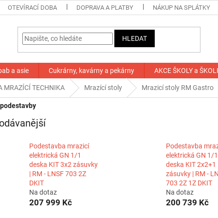
OTEVÍRACÍ DOBA
DOPRAVA A PLATBY
NÁKUP NA SPLÁTKY
HLEDAT
bab a asie
Cukrárny, kavárny a pekárny
AKCE ŠKOLY a ŠKOL
A MRAZÍCÍ TECHNIKA
Mrazící stoly
Mrazicí stoly RM Gastro
 podestavby
odávanější
Podestavba mrazicí
Podestavba mraz
elektrická GN 1/1
elektrická GN 1/1
deska KIT 3x2 zásuvky
deska KIT 2x2+1
| RM - LNSF 703 2Z
zásuvky | RM - L
DKIT
703 2Z 1Z DKIT
Na dotaz
Na dotaz
207 999 Kč
200 739 Kč