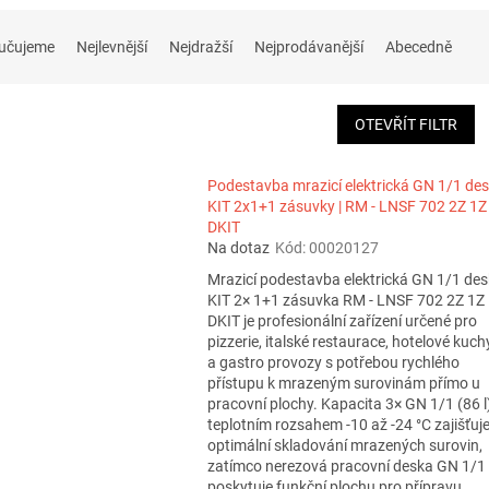
učujeme
Nejlevnější
Nejdražší
Nejprodávanější
Abecedně
OTEVŘÍT FILTR
Podestavba mrazicí elektrická GN 1/1 de
KIT 2x1+1 zásuvky | RM - LNSF 702 2Z 1Z
DKIT
Na dotaz
Kód:
00020127
Mrazicí podestavba elektrická GN 1/1 de
KIT 2× 1+1 zásuvka RM - LNSF 702 2Z 1Z
DKIT je profesionální zařízení určené pro
pizzerie, italské restaurace, hotelové kuc
a gastro provozy s potřebou rychlého
přístupu k mrazeným surovinám přímo u
pracovní plochy. Kapacita 3× GN 1/1 (86 l
teplotním rozsahem -10 až -24 °C zajišťuj
optimální skladování mrazených surovin,
zatímco nerezová pracovní deska GN 1/1
poskytuje funkční plochu pro přípravu