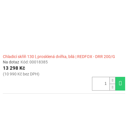
r
o
d
u
k
t
ů
Chladicí skříň 130 l, prosklená dvířka, bílá | REDFOX - DRR 200/G
Na dotaz
Kód:
00018385
13 298 Kč
(10 990 Kč bez DPH)