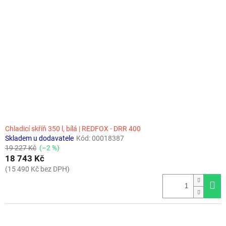
Chladicí skříň 350 l, bílá | REDFOX - DRR 400
Skladem u dodavatele
Kód:
00018387
19 227 Kč
(–2 %)
18 743 Kč
(15 490 Kč bez DPH)