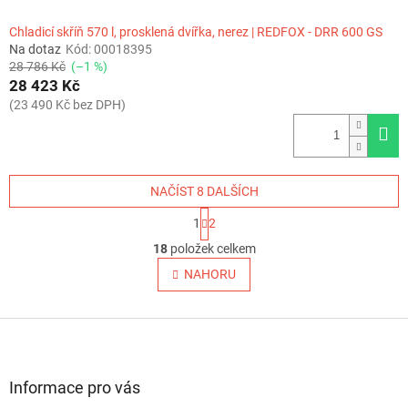
Chladicí skříň 570 l, prosklená dvířka, nerez | REDFOX - DRR 600 GS
Na dotaz
Kód:
00018395
28 786 Kč
(–1 %)
28 423 Kč
(23 490 Kč bez DPH)
NAČÍST 8 DALŠÍCH
S
1
2
t
O
r
18
položek celkem
v
á
l
NAHORU
n
á
k
o
d
v
Z
a
á
c
á
n
í
p
í
p
a
Informace pro vás
r
t