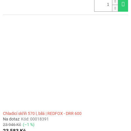
Chladicí skříň 570 l, bílá | REDFOX - DRR 600
Na dotaz
Kód:
00018391
23 946 Kč
(–1 %)
23 583 Kč