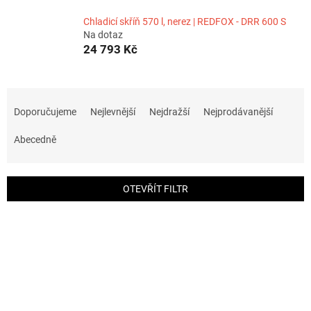
Chladicí skříň 570 l, nerez | REDFOX - DRR 600 S
Na dotaz
24 793 Kč
Ř
a
Doporučujeme
Nejlevnější
Nejdražší
Nejprodávanější
z
e
Abecedně
n
í
p
OTEVŘÍT FILTR
r
o
V
d
ý
u
p
k
i
t
s
ů
p