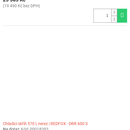
(19 490 Kč bez DPH)
Chladicí skříň 570 l, nerez | REDFOX - DRR 600 S
Na dotaz
Kód:
00018393