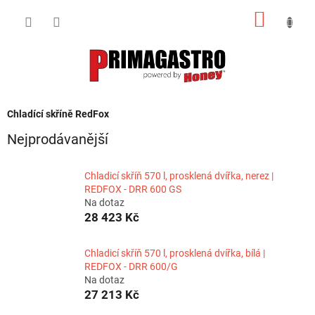
Přejít
NÁKUP
na
obsah
KOŠÍK
Chladící skříně RedFox
Nejprodávanější
Chladicí skříň 570 l, prosklená dvířka, nerez |
REDFOX - DRR 600 GS
Na dotaz
28 423 Kč
Chladicí skříň 570 l, prosklená dvířka, bílá |
REDFOX - DRR 600/G
Na dotaz
27 213 Kč