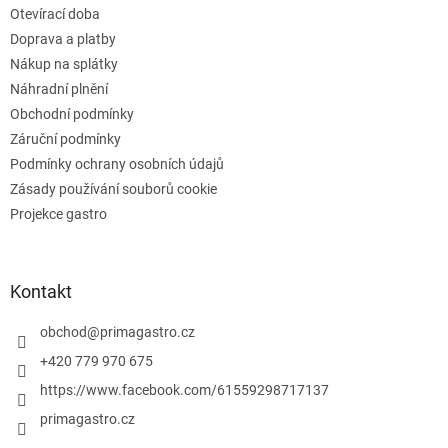
v
Otevírací doba
í
k
Doprava a platby
y
v
Nákup na splátky
ý
Náhradní plnění
p
Obchodní podmínky
i
s
Záruční podmínky
u
Podmínky ochrany osobních údajů
Zásady používání souborů cookie
Projekce gastro
Kontakt
obchod
@
primagastro.cz
+420 779 970 675
https://www.facebook.com/61559298717137
primagastro.cz