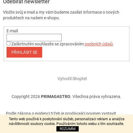
Odebírat newsletter
Vložte svůj e-mail a my vám budeme zasílat informace o nových
produktech na našem e-shopu.
E-mail
Zaškrtnutím souhlasíte se zpracováním
osobních údajů
.
PŘIHLÁSIT SE
Vytvořil Shoptet
Copyright 2026
PRIMAGASTRO
. Všechna práva vyhrazena.
Podle zákona o evidenci tržeb je prodávající povinen vystavit
kupujícímu účtenku. Zároveň je povinen zaevidovat přijatou tržbu
Tento web používá k poskytování služeb, personalizaci reklam a analýze
návštěvnosti soubory cookie. Používáním tohoto webu s tím souhlasíte.
u správce daně online, v případě technického výpadku pak
ROZUMÍM
nejpozději do 48 hodin.