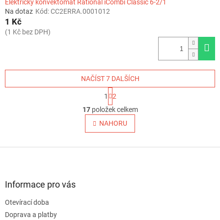
Elektrický konvektomat Rational iCombi Classic 6-2/1
Na dotaz
Kód:
CC2ERRA.0001012
1 Kč
(1 Kč bez DPH)
NAČÍST 7 DALŠÍCH
S
1
2
t
O
r
17
položek celkem
v
á
l
NAHORU
n
á
k
o
d
v
Z
a
á
c
á
n
í
p
í
p
a
Informace pro vás
r
t
v
Otevírací doba
í
k
Doprava a platby
y