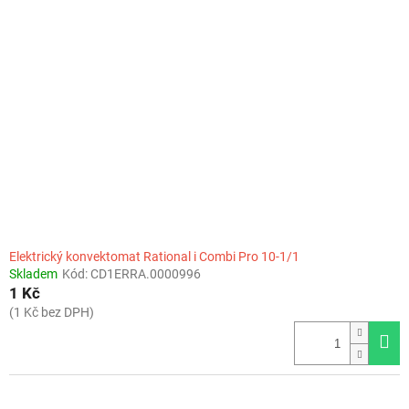
o
i
d
s
u
p
k
r
t
o
ů
d
u
k
t
ů
Elektrický konvektomat Rational i Combi Pro 10-1/1
Skladem
Kód:
CD1ERRA.0000996
1 Kč
(1 Kč bez DPH)