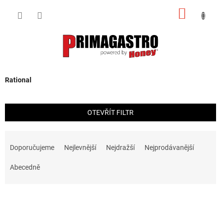
Přejít
NÁKUP
na
obsah
KOŠÍK
Rational
OTEVŘÍT FILTR
Ř
a
Doporučujeme
Nejlevnější
Nejdražší
Nejprodávanější
z
e
Abecedně
n
í
V
p
ý
r
p