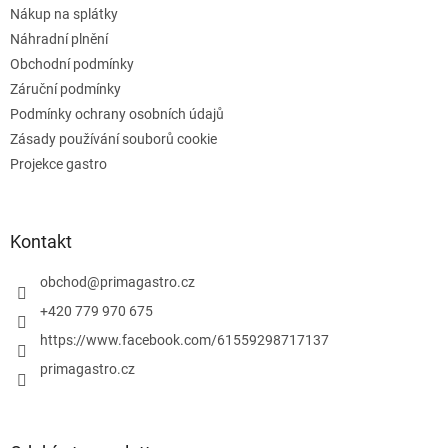
v
Nákup na splátky
ý
Náhradní plnění
p
Obchodní podmínky
i
s
Záruční podmínky
u
Podmínky ochrany osobních údajů
Zásady používání souborů cookie
Projekce gastro
Kontakt
obchod
@
primagastro.cz
+420 779 970 675
https://www.facebook.com/61559298717137
primagastro.cz