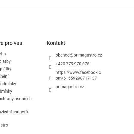
e pro vás
Kontakt
doba
obchod
@
primagastro.cz
platby
+420 779 970 675
plátky
https://www.facebook.c
lnění
om/61559298717137
podmínky
primagastro.cz
dmínky
ochrany osobních
žívání souborů
astro