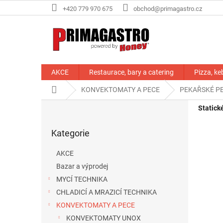
Přejít
+420 779 970 675
obchod@primagastro.cz
na
obsah
AKCE
Restaurace, bary a catering
Pizza, ke
Domů
KONVEKTOMATY A PECE
PEKAŘSKÉ P
P
Statick
o
Přeskočit
s
Kategorie
kategorie
t
r
AKCE
a
Bazar a výprodej
n
MYCÍ TECHNIKA
n
í
CHLADICÍ A MRAZICÍ TECHNIKA
p
KONVEKTOMATY A PECE
a
KONVEKTOMATY UNOX