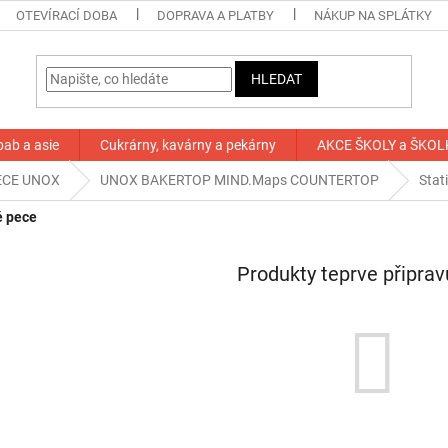
OTEVÍRACÍ DOBA
DOPRAVA A PLATBY
NÁKUP NA SPLÁTKY
HLEDAT
bab a asie
Cukrárny, kavárny a pekárny
AKCE ŠKOLY a ŠKOL
ECE UNOX
UNOX BAKERTOP MIND.Maps COUNTERTOP
Stat
é pece
Produkty teprve připra