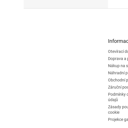
Z
á
p
a
t
Informac
í
Otevírací 
Doprava a 
Nákup na s
Náhradní p
Obchodní 
Záruční po
Podmínky 
údajů
Zásady pou
cookie
Projekce g