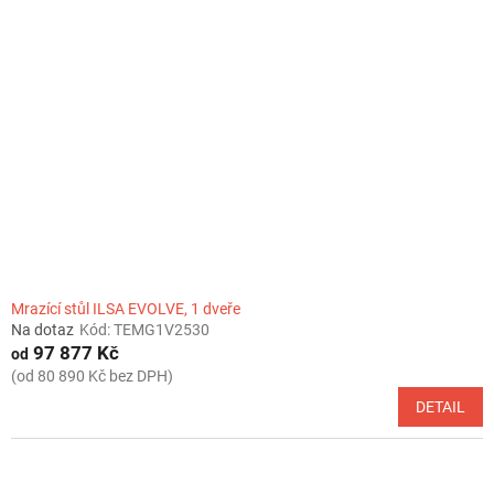
k
i
t
s
ů
p
r
o
d
u
k
t
ů
Mrazící stůl ILSA EVOLVE, 1 dveře
Na dotaz
Kód:
TEMG1V2530
97 877 Kč
od
(od 80 890 Kč bez DPH)
DETAIL