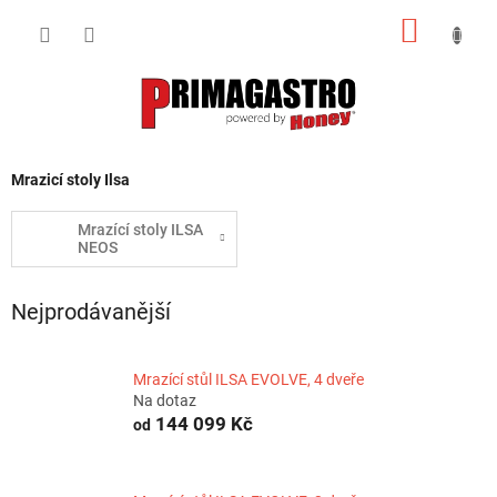
Přejít
NÁKUP
na
obsah
KOŠÍK
Mrazicí stoly Ilsa
Mrazící stoly ILSA
NEOS
Nejprodávanější
Mrazící stůl ILSA EVOLVE, 4 dveře
Na dotaz
144 099 Kč
od