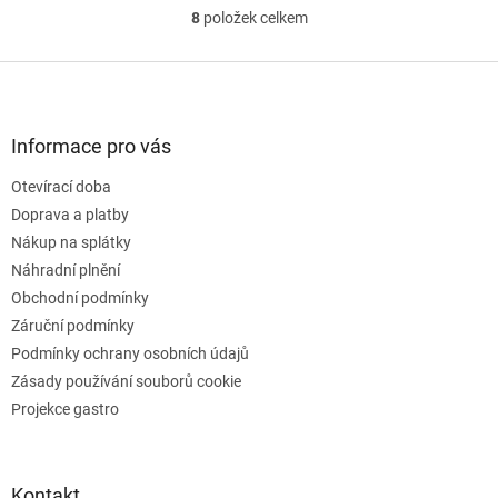
8
položek celkem
O
v
l
Z
á
á
d
p
a
a
Informace pro vás
c
t
í
Otevírací doba
í
p
Doprava a platby
r
v
Nákup na splátky
k
Náhradní plnění
y
Obchodní podmínky
v
ý
Záruční podmínky
p
Podmínky ochrany osobních údajů
i
Zásady používání souborů cookie
s
u
Projekce gastro
Kontakt