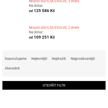
Mrazící stůl ILSA EVOLVE, 3 dveře
Na dotaz
125 586 Kč
od
Mrazící stůl ILSA EVOLVE, 2 dveře
Na dotaz
109 251 Kč
od
Ř
a
Doporučujeme
Nejlevnější
Nejdražší
Nejprodávanější
z
e
Abecedně
n
í
p
OTEVŘÍT FILTR
r
o
V
d
ý
u
p