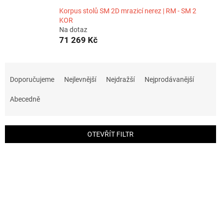
Korpus stolů SM 2D mrazicí nerez | RM - SM 2
KOR
Na dotaz
71 269 Kč
Ř
a
Doporučujeme
Nejlevnější
Nejdražší
Nejprodávanější
z
e
Abecedně
n
í
p
OTEVŘÍT FILTR
r
o
V
d
ý
u
p
k
i
t
s
ů
p