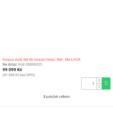
Korpus stolů SM 4D mrazicí nerez | RM - SM 4 KOR
Na dotaz
Kód:
00006523
99 099 Kč
(81 900 Kč bez DPH)
3
položek celkem
O
v
l
Z