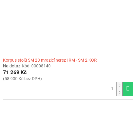
r
o
d
u
k
t
ů
Korpus stolů SM 2D mrazicí nerez | RM - SM 2 KOR
Na dotaz
Kód:
00008140
71 269 Kč
(58 900 Kč bez DPH)