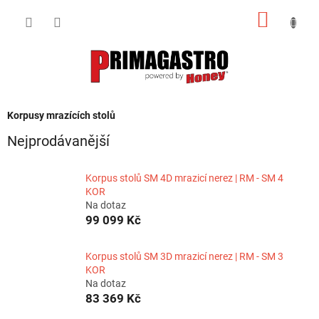
Přejít
NÁKUP
na
obsah
KOŠÍK
Korpusy mrazících stolů
Nejprodávanější
Korpus stolů SM 4D mrazicí nerez | RM - SM 4
KOR
Na dotaz
99 099 Kč
Korpus stolů SM 3D mrazicí nerez | RM - SM 3
KOR
Na dotaz
83 369 Kč