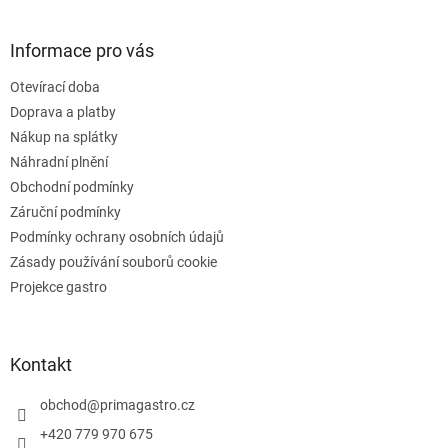
á
á
d
p
a
a
Informace pro vás
c
t
í
Otevírací doba
í
p
Doprava a platby
r
v
Nákup na splátky
k
Náhradní plnění
y
Obchodní podmínky
v
ý
Záruční podmínky
p
Podmínky ochrany osobních údajů
i
Zásady používání souborů cookie
s
u
Projekce gastro
Kontakt
obchod
@
primagastro.cz
+420 779 970 675