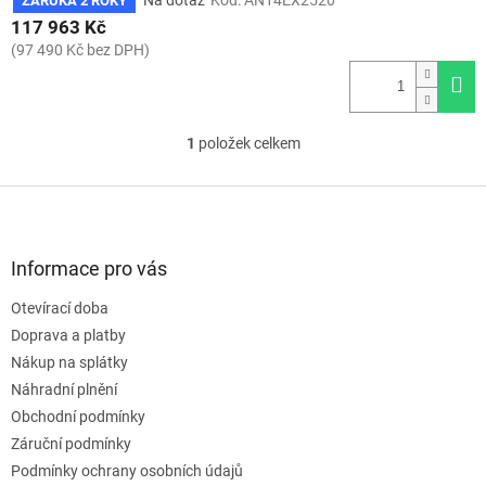
Na dotaz
Kód:
AN14EX2520
ZÁRUKA 2 ROKY
117 963 Kč
(97 490 Kč bez DPH)
1
položek celkem
O
v
l
Z
á
á
d
p
a
a
Informace pro vás
c
t
í
Otevírací doba
í
p
Doprava a platby
r
v
Nákup na splátky
k
Náhradní plnění
y
Obchodní podmínky
v
ý
Záruční podmínky
p
Podmínky ochrany osobních údajů
i