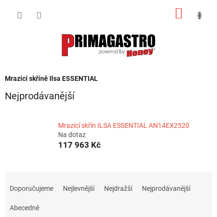
Přejít
NÁKUP
na
obsah
KOŠÍK
Mrazicí skříně Ilsa ESSENTIAL
Nejprodávanější
Mrazící skřín ILSA ESSENTIAL AN14EX2520
Na dotaz
117 963 Kč
Ř
a
Doporučujeme
Nejlevnější
Nejdražší
Nejprodávanější
z
e
Abecedně