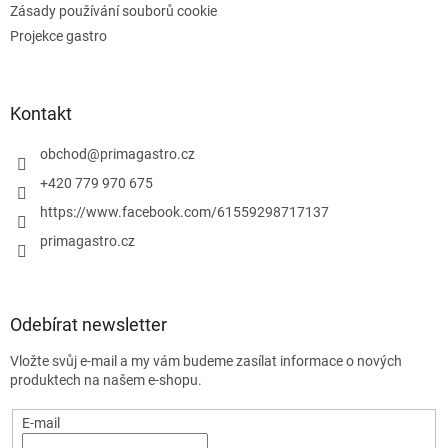
Zásady používání souborů cookie
s
u
Projekce gastro
Kontakt
obchod
@
primagastro.cz
+420 779 970 675
https://www.facebook.com/61559298717137
primagastro.cz
Odebírat newsletter
Vložte svůj e-mail a my vám budeme zasílat informace o nových
produktech na našem e-shopu.
E-mail