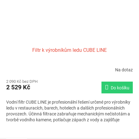
Filtr k výrobníkům ledu CUBE LINE
Na dotaz
2 090 Kč bez DPH
2 529 Kč
Do košíku
Vodní filtr CUBE LINE je profesionální řešení určené pro výrobníky
ledu v restauracích, barech, hotelech a dalších profesionálních
provozech. Účinná filtrace zabraňuje mechanickým nečistotám a
tvorbě vodního kamene, potlačuje zápach z vody a zajišťuje
dlouhou životnost výrobníku ledu. Životnost filtru 1 rok nebo 60
000 litrů při tvrdosti vody 10°dH zajišťuje spolehlivý provoz a
kvalitní led bez nežádoucích příchutí.