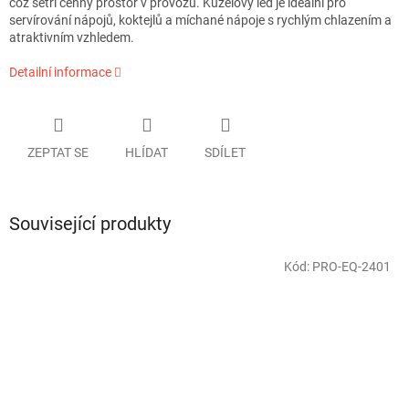
což šetří cenný prostor v provozu. Kuželový led je ideální pro
servírování nápojů, koktejlů a míchané nápoje s rychlým chlazením a
atraktivním vzhledem.
Detailní informace
ZEPTAT SE
HLÍDAT
SDÍLET
Související produkty
Kód:
PRO-EQ-2401