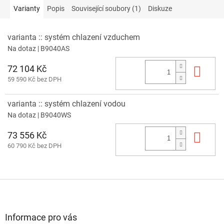
Varianty
Popis
Související soubory (1)
Diskuze
varianta :: systém chlazení vzduchem
Na dotaz
| B9040AS
72 104 Kč
Do 
59 590 Kč bez DPH
varianta :: systém chlazení vodou
Na dotaz
| B9040WS
73 556 Kč
Do 
60 790 Kč bez DPH
Z
á
p
a
Informace pro vás