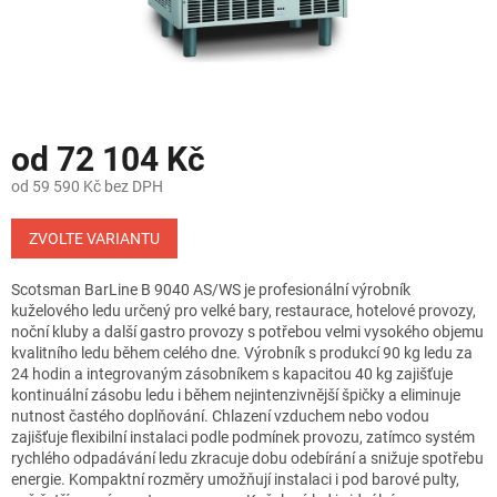
od
72 104 Kč
od
59 590 Kč
bez DPH
Měrná
cena:
ZVOLTE VARIANTU
Scotsman BarLine B 9040 AS/WS je profesionální výrobník
kuželového ledu určený pro velké bary, restaurace, hotelové provozy,
noční kluby a další gastro provozy s potřebou velmi vysokého objemu
kvalitního ledu během celého dne. Výrobník s produkcí 90 kg ledu za
24 hodin a integrovaným zásobníkem s kapacitou 40 kg zajišťuje
kontinuální zásobu ledu i během nejintenzivnější špičky a eliminuje
nutnost častého doplňování. Chlazení vzduchem nebo vodou
zajišťuje flexibilní instalaci podle podmínek provozu, zatímco systém
rychlého odpadávání ledu zkracuje dobu odebírání a snižuje spotřebu
energie. Kompaktní rozměry umožňují instalaci i pod barové pulty,