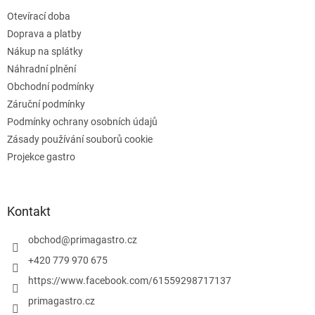
t
Otevírací doba
í
Doprava a platby
Nákup na splátky
Náhradní plnění
Obchodní podmínky
Záruční podmínky
Podmínky ochrany osobních údajů
Zásady používání souborů cookie
Projekce gastro
Kontakt
obchod
@
primagastro.cz
+420 779 970 675
https://www.facebook.com/61559298717137
primagastro.cz