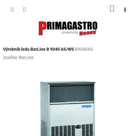
Přejít
NÁKUP
na
obsah
KOŠÍK
Výrobník ledu BarLine B 9040 AS/WS
B9040AS
Značka:
BarLine