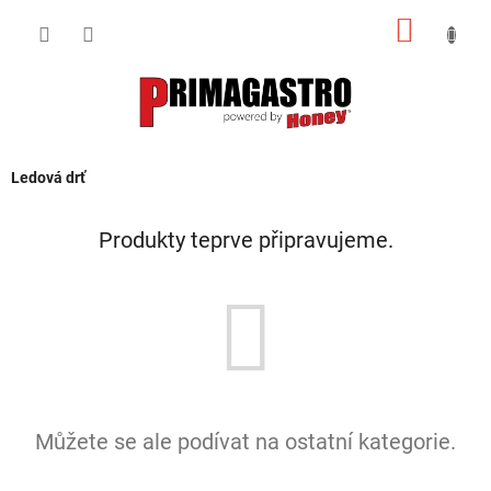
Přejít
NÁKUP
na
obsah
KOŠÍK
Ledová drť
Produkty teprve připravujeme.
Můžete se ale podívat na ostatní kategorie.