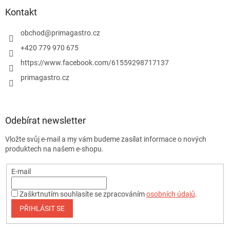
Kontakt
obchod
@
primagastro.cz
+420 779 970 675
https://www.facebook.com/61559298717137
primagastro.cz
Odebírat newsletter
Vložte svůj e-mail a my vám budeme zasílat informace o nových
produktech na našem e-shopu.
E-mail
Zaškrtnutím souhlasíte se zpracováním
osobních údajů
.
PŘIHLÁSIT SE