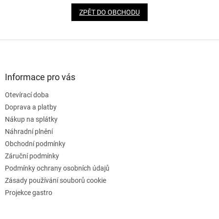
ZPĚT DO OBCHODU
Z
á
p
a
Informace pro vás
t
Otevírací doba
í
Doprava a platby
Nákup na splátky
Náhradní plnění
Obchodní podmínky
Záruční podmínky
Podmínky ochrany osobních údajů
Zásady používání souborů cookie
Projekce gastro