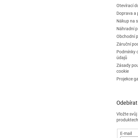
Otevírací 
Doprava a 
Nákup na s
Náhradní p
Obchodní 
Záruční po
Podmínky 
údajů
Zásady pou
cookie
Projekce g
Odebírat
Vložte svů
produktech
E-mail