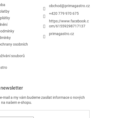
doba
obchod
@
primagastro.cz
platby
+420 779 970 675
plátky
https://www.facebook.c
lnění
om/61559298717137
podmínky
primagastro.cz
dmínky
ochrany osobních
žívání souborů
astro
 newsletter
j e-mail a my vám budeme zasílat informace o nových
 na našem e-shopu.