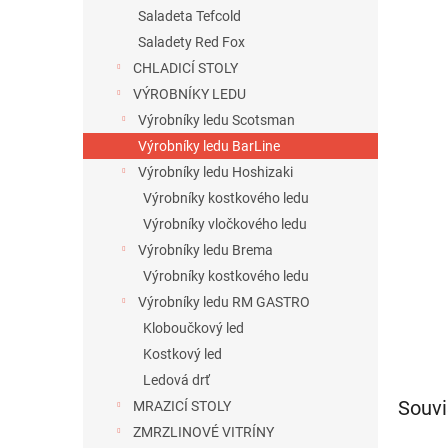
n
Saladeta Tefcold
e
Saladety Red Fox
l
CHLADICÍ STOLY
VÝROBNÍKY LEDU
Výrobníky ledu Scotsman
Výrobníky ledu BarLine
Výrobníky ledu Hoshizaki
Výrobníky kostkového ledu
Výrobníky vločkového ledu
Výrobníky ledu Brema
Výrobníky kostkového ledu
Výrobníky ledu RM GASTRO
Kloboučkový led
Kostkový led
Ledová drť
Souvi
MRAZICÍ STOLY
ZMRZLINOVÉ VITRÍNY