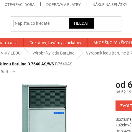
OTEVÍRACÍ DOBA
DOPRAVA A PLATBY
NÁKUP NA SPLÁTKY
HLEDAT
bab a asie
Cukrárny, kavárny a pekárny
AKCE ŠKOLY a ŠKOL
NÍKY LEDU
Výrobníky ledu BarLine
Výrobník ledu BarLine B
k ledu BarLine B 7540 AS/WS
B7540AS
:
BarLine
od
6
od
52 19
Měrná
cena:
ZVOLT
Scotsman
kuželovéh
provozy,