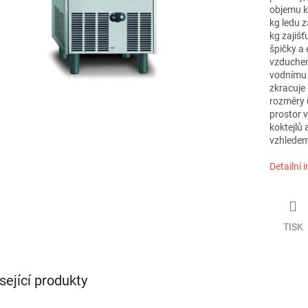
objemu k
kg ledu 
kg zajišť
špičky a 
vzduchem 
vodnímu 
zkracuje
rozměry u
prostor v
koktejlů
vzhledem
Detailní 
TISK
sející produkty