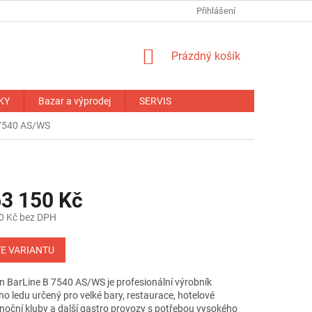
NÁHRADNÍ PLNĚNÍ
OBCHODNÍ PODMÍNKY
Přihlášení
ZÁRUČNÍ PODM
NÁKUPNÍ
Prázdný košík
KOŠÍK
KY
Bazar a výprodej
SERVIS
 7540 AS/WS
3 150 Kč
0 Kč
bez DPH
E VARIANTU
 BarLine B 7540 AS/WS je profesionální výrobník
o ledu určený pro velké bary, restaurace, hotelové
 noční kluby a další gastro provozy s potřebou vysokého