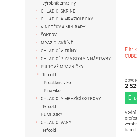
Výrobník zmrzliny
CHLADICÍ SKŘÍNĚ
CHLADICÍ A MRAZÍCÍ BOXY
VINOTÉKY A MINIBARY
ŠOKERY
MRAZICÍ SKŘÍNĚ
Filtr
CHLADICÍ VITRÍNY
CUBE
CHLADICÍ PIZZA STOLY A NÁSTAVBY
PULTOVÉ MRAZNIČKY
Tefcold
2 090 
Prosklené víko
2 52
Plné víko
D
CHLADÍCÍ A MRAZÍCÍ OSTROVY
Tefcold
Vodní 
HUMIDORY
profes
CHLADÍCÍ VANY
výrobn
barech
Tefcold
profes