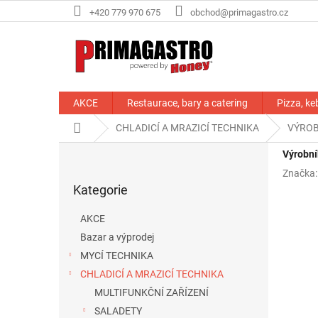
Přejít
+420 779 970 675
obchod@primagastro.cz
na
obsah
AKCE
Restaurace, bary a catering
Pizza, ke
Domů
CHLADICÍ A MRAZICÍ TECHNIKA
VÝROB
P
Výrobní
o
Značka
Přeskočit
s
Kategorie
kategorie
t
r
AKCE
a
Bazar a výprodej
n
MYCÍ TECHNIKA
n
í
CHLADICÍ A MRAZICÍ TECHNIKA
p
MULTIFUNKČNÍ ZAŘÍZENÍ
a
SALADETY