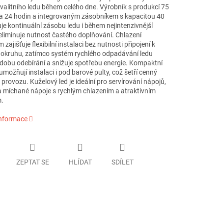
valitního ledu během celého dne. Výrobník s produkcí 75
za 24 hodin a integrovaným zásobníkem s kapacitou 40
uje kontinuální zásobu ledu i během nejintenzivnější
eliminuje nutnost častého doplňování. Chlazení
zajišťuje flexibilní instalaci bez nutnosti připojení k
okruhu, zatímco systém rychlého odpadávání ledu
 dobu odebírání a snižuje spotřebu energie. Kompaktní
možňují instalaci i pod barové pulty, což šetří cenný
 provozu. Kuželový led je ideální pro servírování nápojů,
 a míchané nápoje s rychlým chlazením a atraktivním
.
informace
ZEPTAT SE
HLÍDAT
SDÍLET