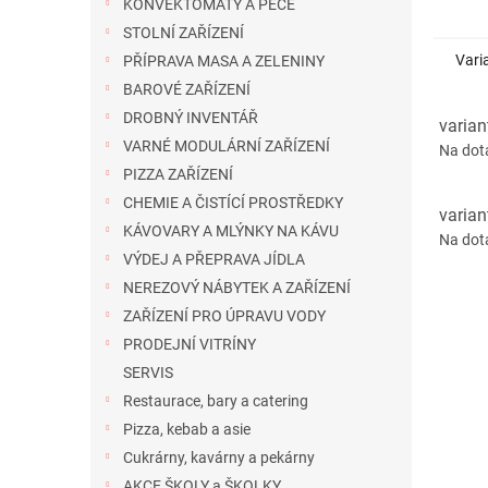
KONVEKTOMATY A PECE
Účinná
STOLNÍ ZAŘÍZENÍ
mecha
tvorb
Vari
PŘÍPRAVA MASA A ZELENINY
potlač
BAROVÉ ZAŘÍZENÍ
zajišť
DROBNÝ INVENTÁŘ
výrobn
varian
1 rok 
VARNÉ MODULÁRNÍ ZAŘÍZENÍ
Na dot
tvrdos
PIZZA ZAŘÍZENÍ
spoleh
bez ne
CHEMIE A ČISTÍCÍ PROSTŘEDKY
varian
KÁVOVARY A MLÝNKY NA KÁVU
Na dot
VÝDEJ A PŘEPRAVA JÍDLA
NEREZOVÝ NÁBYTEK A ZAŘÍZENÍ
ZAŘÍZENÍ PRO ÚPRAVU VODY
PRODEJNÍ VITRÍNY
SERVIS
Restaurace, bary a catering
Pizza, kebab a asie
Cukrárny, kavárny a pekárny
AKCE ŠKOLY a ŠKOLKY