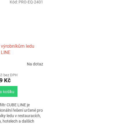
Kód:
PRO-EQ-2401
 k výrobníkům ledu
 LINE
Na dotaz
Kč bez DPH
9 Kč
o košíku
filtr CUBE LINE je
ionální řešení určené pro
íky ledu v restauracích,
, hotelech a dalších
ionálních provozech.