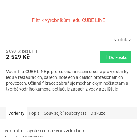
Filtr k výrobníkům ledu CUBE LINE
Na dotaz
2 090 Kč bez DPH
2 529 Kč
Do košíku
Vodní filtr CUBE LINE je profesionální řešení určené pro výrobníky
ledu v restauracích, barech, hotelech a dalších profesionálních
provozech. Účinná filtrace zabraňuje mechanickým nečistotám a
tvorbě vodního kamene, potlačuje zápach z vody a zajišťuje
dlouhou životnost výrobníku ledu. Životnost filtru 1 rok nebo 60
000 litrů při tvrdosti vody 10°dH zajišťuje spolehlivý provoz a
kvalitní led bez nežádoucích příchutí.
Varianty
Popis
Související soubory (1)
Diskuze
varianta :: systém chlazení vzduchem