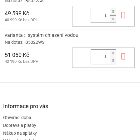
Na dotaz
| B5022AS
49 598 Kč
Do 
40 990 Kč bez DPH
varianta :: systém chlazení vodou
Na dotaz
| B5022WS
51 050 Kč
Do 
42 190 Kč bez DPH
Z
á
p
a
Informace pro vás
t
Otevírací doba
í
Doprava a platby
Nákup na splátky