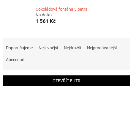
Čokoládová fontána 3 patra
Na dotaz
1 561 Kč
Ř
a
Doporučujeme
Nejlevnější
Nejdražší
Nejprodávanější
z
e
Abecedně
n
í
p
OTEVŘÍT FILTR
r
o
V
d
ý
u
p
k
i
t
s
ů
p