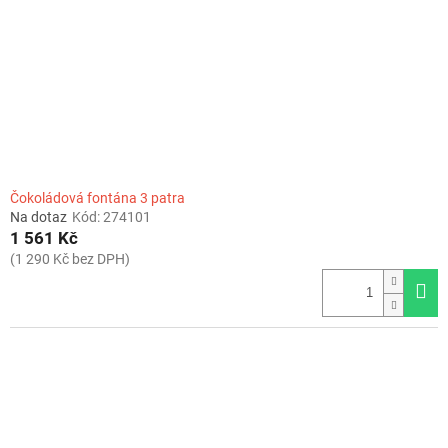
r
o
d
u
k
t
ů
Čokoládová fontána 3 patra
Na dotaz
Kód:
274101
1 561 Kč
(1 290 Kč bez DPH)