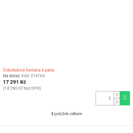
Čokoládová fontána 6 pater
Na dotaz
Kód:
274163
17 291 Kč
(14 290 Kč bez DPH)
3
položek celkem
O
v
l
Z