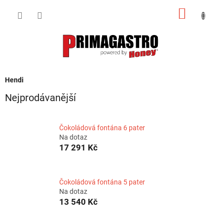
Přejít
NÁKUP
na
obsah
KOŠÍK
Hendi
Nejprodávanější
Čokoládová fontána 6 pater
Na dotaz
17 291 Kč
Čokoládová fontána 5 pater
Na dotaz
13 540 Kč