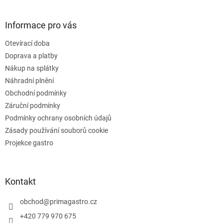
á
á
d
p
a
a
Informace pro vás
c
t
í
Otevírací doba
í
p
Doprava a platby
r
v
Nákup na splátky
k
Náhradní plnění
y
Obchodní podmínky
v
ý
Záruční podmínky
p
Podmínky ochrany osobních údajů
i
Zásady používání souborů cookie
s
u
Projekce gastro
Kontakt
obchod
@
primagastro.cz
+420 779 970 675