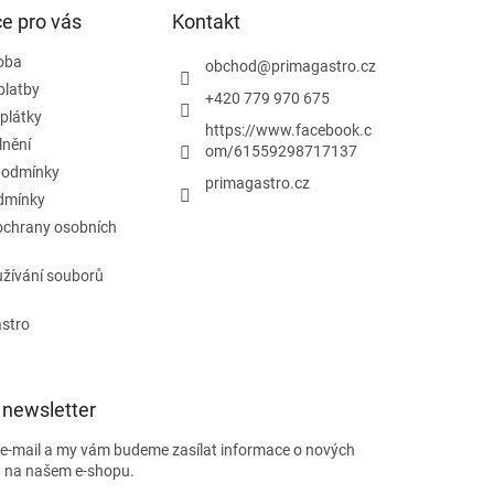
e pro vás
Kontakt
doba
obchod
@
primagastro.cz
platby
+420 779 970 675
plátky
https://www.facebook.c
lnění
om/61559298717137
podmínky
primagastro.cz
dmínky
ochrany osobních
žívání souborů
astro
 newsletter
j e-mail a my vám budeme zasílat informace o nových
 na našem e-shopu.