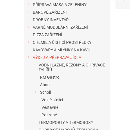
n
z
PŘÍPRAVA MASA A ZELENINY
e
e
BAROVÉ ZAŘÍZENÍ
l
n
DROBNÝ INVENTÁŘ
í
VARNÉ MODULÁRNÍ ZAŘÍZENÍ
p
V
PIZZA ZAŘÍZENÍ
r
ý
o
CHEMIE A ČISTÍCÍ PROSTŘEDKY
p
d
KÁVOVARY A MLÝNKY NA KÁVU
i
u
s
VÝDEJ A PŘEPRAVA JÍDLA
k
p
VODNÍ LÁZNĚ, REŽONY A OHŘÍVAČE
t
TALÍŘŮ
r
ů
o
RM Gastro
d
Abner
u
Scholl
k
Volně stojící
t
Vestavné
ů
Pojízdné
TERMOPORTY A TERMOBOXY