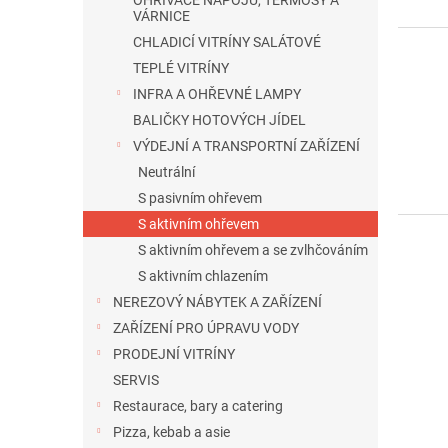
OHŘÍVAČE NÁPOJŮ, TERMOSY A
VÁRNICE
CHLADICÍ VITRÍNY SALÁTOVÉ
TEPLÉ VITRÍNY
INFRA A OHŘEVNÉ LAMPY
BALIČKY HOTOVÝCH JÍDEL
VÝDEJNÍ A TRANSPORTNÍ ZAŘÍZENÍ
Neutrální
S pasivním ohřevem
S aktivním ohřevem
S aktivním ohřevem a se zvlhčováním
S aktivním chlazením
NEREZOVÝ NÁBYTEK A ZAŘÍZENÍ
ZAŘÍZENÍ PRO ÚPRAVU VODY
PRODEJNÍ VITRÍNY
SERVIS
Restaurace, bary a catering
Pizza, kebab a asie