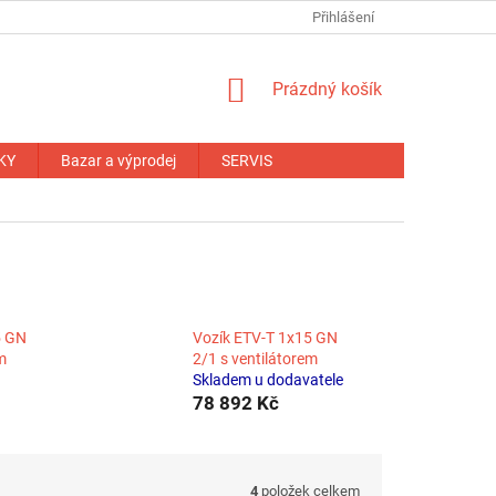
NÁHRADNÍ PLNĚNÍ
OBCHODNÍ PODMÍNKY
Přihlášení
ZÁRUČNÍ PODM
NÁKUPNÍ
Prázdný košík
KOŠÍK
KY
Bazar a výprodej
SERVIS
5 GN
Vozík ETV-T 1x15 GN
m
2/1 s ventilátorem
Skladem u dodavatele
78 892 Kč
4
položek celkem