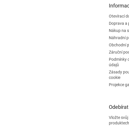
t
Informac
í
Otevírací 
Doprava a 
Nákup na s
Náhradní p
Obchodní 
Záruční po
Podmínky 
údajů
Zásady pou
cookie
Projekce g
Odebírat
Vložte svů
produktech