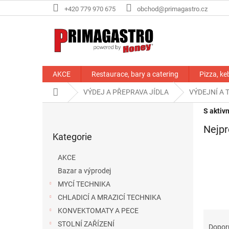
Přejít
+420 779 970 675
obchod@primagastro.cz
na
obsah
AKCE
Restaurace, bary a catering
Pizza, ke
Domů
VÝDEJ A PŘEPRAVA JÍDLA
VÝDEJNÍ A 
P
S aktiv
o
Přeskočit
Nejpr
s
Kategorie
kategorie
t
r
AKCE
a
Bazar a výprodej
n
MYCÍ TECHNIKA
n
í
CHLADICÍ A MRAZICÍ TECHNIKA
p
KONVEKTOMATY A PECE
Ř
a
a
STOLNÍ ZAŘÍZENÍ
Dopor