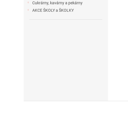
Cukrárny, kavárny a pekárny
AKCE ŠKOLY a ŠKOLKY
Z
á
p
a