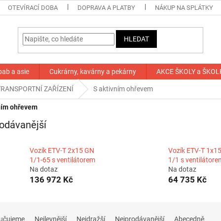
OTEVÍRACÍ DOBA
DOPRAVA A PLATBY
NÁKUP NA SPLÁTKY
HLEDAT
bab a asie
Cukrárny, kavárny a pekárny
AKCE ŠKOLY a ŠKOL
TRANSPORTNÍ ZAŘÍZENÍ
S aktivním ohřevem
ním ohřevem
odávanější
Vozík ETV-T 2x15 GN
Vozík ETV-T 1x1
1/1-65 s ventilátorem
1/1 s ventilátore
Na dotaz
Na dotaz
136 972 Kč
64 735 Kč
učujeme
Nejlevnější
Nejdražší
Nejprodávanější
Abecedně