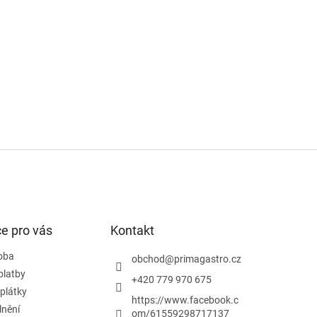
e pro vás
Kontakt
doba
obchod
@
primagastro.cz
platby
+420 779 970 675
plátky
https://www.facebook.c
lnění
om/61559298717137