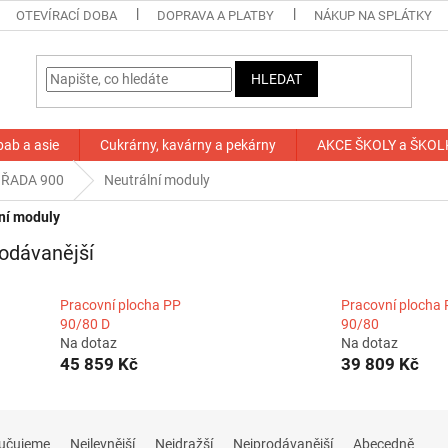
OTEVÍRACÍ DOBA
DOPRAVA A PLATBY
NÁKUP NA SPLÁTKY
HLEDAT
bab a asie
Cukrárny, kavárny a pekárny
AKCE ŠKOLY a ŠKOL
 ŘADA 900
Neutrální moduly
ní moduly
odávanější
Pracovní plocha PP
Pracovní plocha
90/80 D
90/80
Na dotaz
Na dotaz
45 859 Kč
39 809 Kč
učujeme
Nejlevnější
Nejdražší
Nejprodávanější
Abecedně