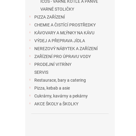
ICOS - VARNÉ KOTLE A PÁNVE
VARNÉ STOLIČKY
PIZZA ZAŘÍZENÍ
CHEMIE A ČISTÍCÍ PROSTŘEDKY
KÁVOVARY A MLÝNKY NA KÁVU
VÝDEJ A PŘEPRAVA JÍDLA
NEREZOVÝ NÁBYTEK A ZAŘÍZENÍ
ZAŘÍZENÍ PRO ÚPRAVU VODY
PRODEJNÍ VITRÍNY
SERVIS
Restaurace, bary a catering
Pizza, kebab a asie
Cukrárny, kavárny a pekárny
AKCE ŠKOLY a ŠKOLKY