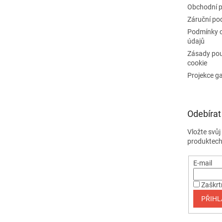
Obchodní 
Záruční po
Podmínky 
údajů
Zásady pou
cookie
Projekce g
Odebírat
Vložte svů
produktech
E-mail
Zaškrt
PŘIHL