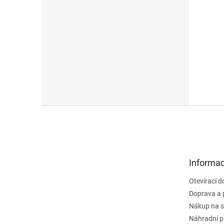
Z
á
p
a
t
Informac
í
Otevírací 
Doprava a 
Nákup na s
Náhradní p