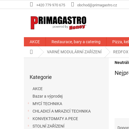
Přejít
+420 779 970 675
obchod@primagastro.cz
na
obsah
AKCE
Restaurace, bary a catering
Pizza, ke
Domů
VARNÉ MODULÁRNÍ ZAŘÍZENÍ
REDFOX
P
Neutrál
o
Přeskočit
Nejpr
s
Kategorie
kategorie
t
r
AKCE
a
Bazar a výprodej
n
MYCÍ TECHNIKA
n
í
CHLADICÍ A MRAZICÍ TECHNIKA
p
KONVEKTOMATY A PECE
Ř
a
a
STOLNÍ ZAŘÍZENÍ
Dopor