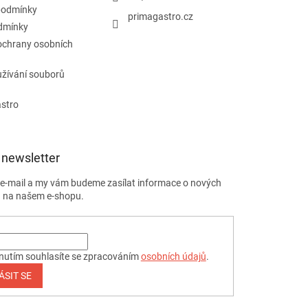
podmínky
primagastro.cz
dmínky
ochrany osobních
žívání souborů
astro
 newsletter
j e-mail a my vám budeme zasílat informace o nových
 na našem e-shopu.
nutím souhlasíte se zpracováním
osobních údajů
.
ÁSIT SE