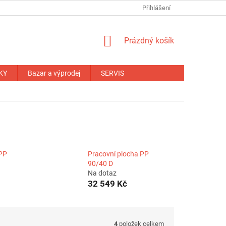
NÁHRADNÍ PLNĚNÍ
OBCHODNÍ PODMÍNKY
Přihlášení
ZÁRUČNÍ PODM
NÁKUPNÍ
Prázdný košík
KOŠÍK
KY
Bazar a výprodej
SERVIS
 PP
Pracovní plocha PP
90/40 D
Na dotaz
32 549 Kč
4
položek celkem