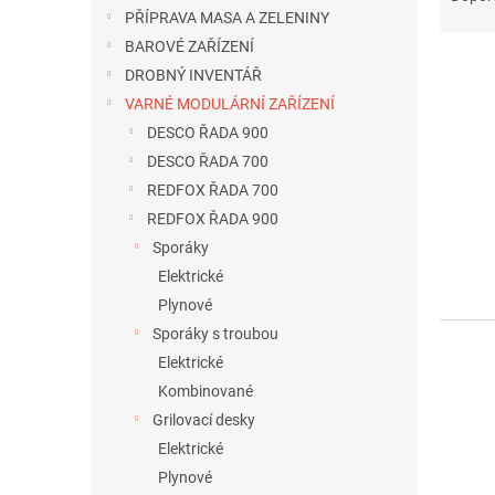
n
z
PŘÍPRAVA MASA A ZELENINY
e
e
BAROVÉ ZAŘÍZENÍ
l
n
DROBNÝ INVENTÁŘ
í
VARNÉ MODULÁRNÍ ZAŘÍZENÍ
p
V
DESCO ŘADA 900
r
ý
o
DESCO ŘADA 700
p
d
REDFOX ŘADA 700
i
u
s
REDFOX ŘADA 900
k
p
Sporáky
t
r
Elektrické
ů
o
Plynové
d
Sporáky s troubou
u
Elektrické
k
t
Kombinované
ů
Grilovací desky
Elektrické
Plynové