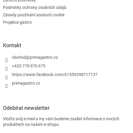
u
Podmínky ochrany osobních údajů
Zásady používání souborů cookie
Projekce gastro
Kontakt
obchod
@
primagastro.cz
+420 779 970 675
https://www.facebook.com/61559298717137
primagastro.cz
Odebírat newsletter
Vložte svůj e-mail a my vám budeme zasílat informace o nových
produktech na našem e-shopu.