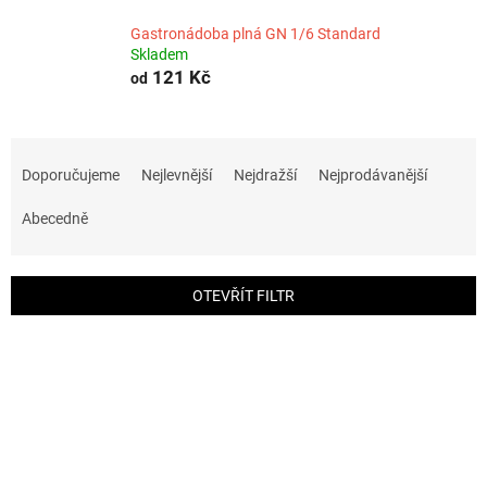
Gastronádoba plná GN 1/6 Standard
Skladem
121 Kč
od
Ř
a
Doporučujeme
Nejlevnější
Nejdražší
Nejprodávanější
z
e
Abecedně
n
í
p
OTEVŘÍT FILTR
r
o
V
d
ý
u
p
k
i
t
s
ů
p