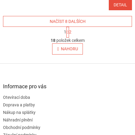
DETAIL
NAČÍST 8 DALŠÍCH
S
1
2
t
O
r
18
položek celkem
v
á
l
NAHORU
n
á
k
o
d
v
Z
a
á
c
á
n
í
p
í
p
a
Informace pro vás
r
t
v
Otevírací doba
í
k
Doprava a platby
y
v
Nákup na splátky
ý
Náhradní plnění
p
Obchodní podmínky
i
s
Záruční podmínky