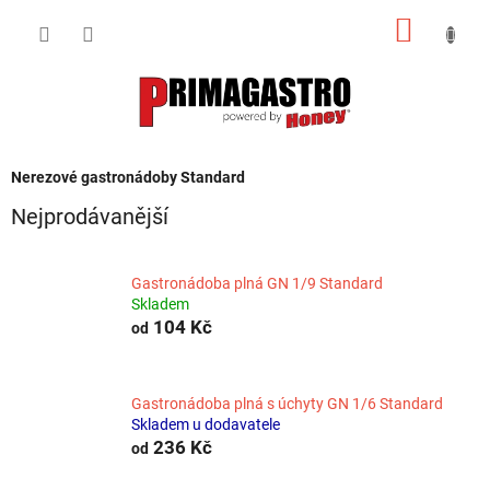
Přejít
NÁKUP
na
obsah
KOŠÍK
Nerezové gastronádoby Standard
Nejprodávanější
Gastronádoba plná GN 1/9 Standard
Skladem
104 Kč
od
Gastronádoba plná s úchyty GN 1/6 Standard
Skladem u dodavatele
236 Kč
od