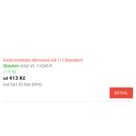
r
o
d
u
k
t
ů
Gastronádoba děrovaná GN 1/1 Standard
Skladem
Kód:
VL-11040 P
(–5 %)
413 Kč
od
(od 341 Kč bez DPH)
DETAIL