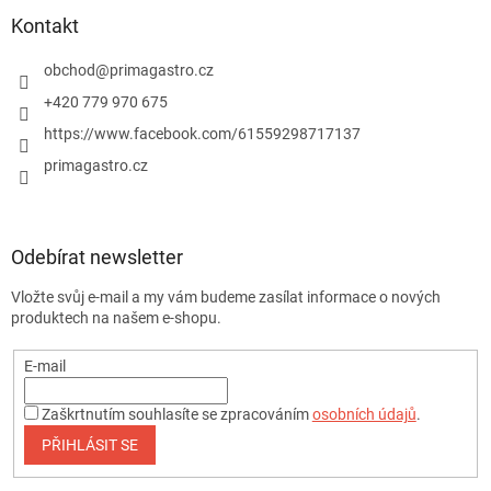
Kontakt
obchod
@
primagastro.cz
+420 779 970 675
https://www.facebook.com/61559298717137
primagastro.cz
Odebírat newsletter
Vložte svůj e-mail a my vám budeme zasílat informace o nových
produktech na našem e-shopu.
E-mail
Zaškrtnutím souhlasíte se zpracováním
osobních údajů
.
PŘIHLÁSIT SE