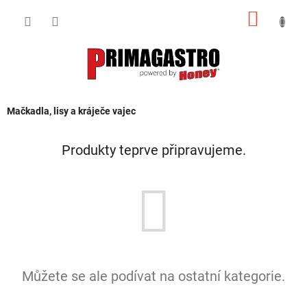
Přejít
NÁKUP
na
obsah
KOŠÍK
Mačkadla, lisy a kráječe vajec
Produkty teprve připravujeme.
Můžete se ale podívat na ostatní kategorie.