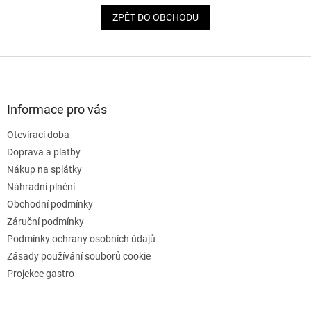
ZPĚT DO OBCHODU
Z
á
p
a
Informace pro vás
t
Otevírací doba
í
Doprava a platby
Nákup na splátky
Náhradní plnění
Obchodní podmínky
Záruční podmínky
Podmínky ochrany osobních údajů
Zásady používání souborů cookie
Projekce gastro