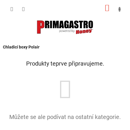
Přejít
NÁKUP
na
obsah
KOŠÍK
Chladicí boxy Polair
Produkty teprve připravujeme.
Můžete se ale podívat na ostatní kategorie.