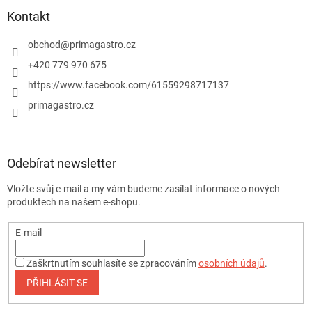
Kontakt
obchod
@
primagastro.cz
+420 779 970 675
https://www.facebook.com/61559298717137
primagastro.cz
Odebírat newsletter
Vložte svůj e-mail a my vám budeme zasílat informace o nových
produktech na našem e-shopu.
E-mail
Zaškrtnutím souhlasíte se zpracováním
osobních údajů
.
PŘIHLÁSIT SE