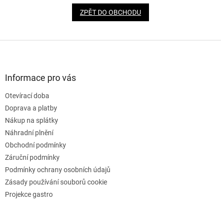
ZPĚT DO OBCHODU
Z
á
p
a
Informace pro vás
t
Otevírací doba
í
Doprava a platby
Nákup na splátky
Náhradní plnění
Obchodní podmínky
Záruční podmínky
Podmínky ochrany osobních údajů
Zásady používání souborů cookie
Projekce gastro