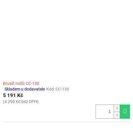
o
i
d
s
u
p
k
r
t
o
ů
d
u
k
t
ů
Brusič nožů CC-130
Skladem u dodavatele
Kód:
CC-130
Průměrné
5 191 Kč
hodnocení
produktu
(4 290 Kč bez DPH)
je
4,0
z
5
hvězdiček.