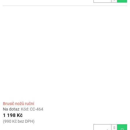
Brusič nožů ruční
Na dotaz
Kód:
CC-464
1 198 Kč
(990 Kč bez DPH)