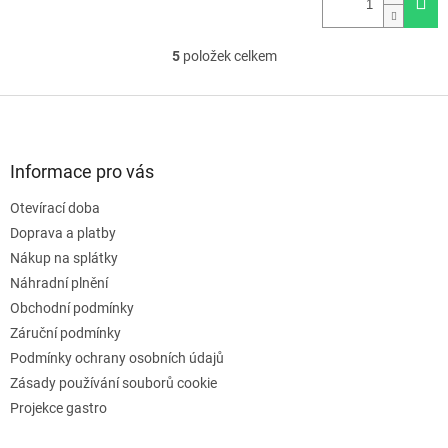
5
položek celkem
O
v
l
Z
á
á
d
p
a
a
Informace pro vás
c
t
í
Otevírací doba
í
p
Doprava a platby
r
v
Nákup na splátky
k
Náhradní plnění
y
Obchodní podmínky
v
ý
Záruční podmínky
p
Podmínky ochrany osobních údajů
i
Zásady používání souborů cookie
s
u
Projekce gastro