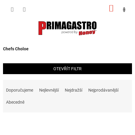
Přejít
NÁKUP
na
obsah
KOŠÍK
Chefs Choloe
OTEVŘÍT FILTR
Ř
a
Doporučujeme
Nejlevnější
Nejdražší
Nejprodávanější
z
e
Abecedně
n
í
V
p
ý
r
p