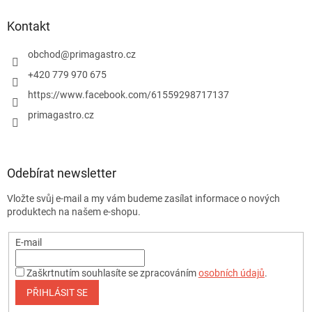
Kontakt
obchod
@
primagastro.cz
+420 779 970 675
https://www.facebook.com/61559298717137
primagastro.cz
Odebírat newsletter
Vložte svůj e-mail a my vám budeme zasílat informace o nových
produktech na našem e-shopu.
E-mail
Zaškrtnutím souhlasíte se zpracováním
osobních údajů
.
PŘIHLÁSIT SE